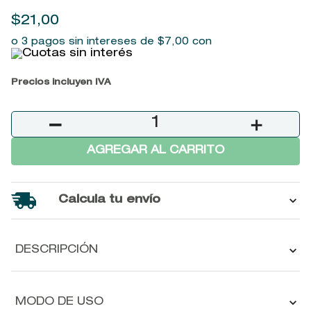
9
.
john frieda
$
21
,
00
10
.
baylis
o 3 pagos sin intereses de
$
7
,
00
con
Precios incluyen IVA
－
＋
AGREGAR AL CARRITO
Calcula tu envío
DESCRIPCIÓN
MODO DE USO