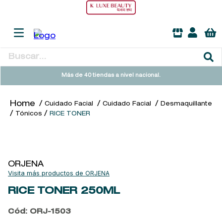
Buscar...
TÉRMINOS MÁS BUSCADOS
Más de 40 tiendas a nivel nacional.
1
.
heathcote
Cuidado Facial
Cuidado Facial
Desmaquillante
2
.
sol ipanema
Tónicos
RICE TONER
3
.
flowerbomb
4
.
cleanance
5
.
giftset
ORJENA
ORJENA
6
.
woods of windsor
RICE TONER
250ML
7
.
kool beauty serum
Cód
:
ORJ-1503
8
.
ysl