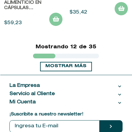
ALIMENTICIO EN
CÁPSULAS
$
35
,
42
PHYTOPHANERE
CABELLO & UÑAS
$
59
,
23
Mostrando
12 de 35
MOSTRAR MÁS
La Empresa
Servicio al Cliente
Acerca de las Fragancias
Ventas al por mayor
Mi Cuenta
Contáctanos
Política de privacidad
Centro de ayuda
Mis compras
¡Suscribite a nuestro newsletter!
Política de entrega
Términos y condiciones
Mis datos personales
Tiendas
Comprobantes electrónicos