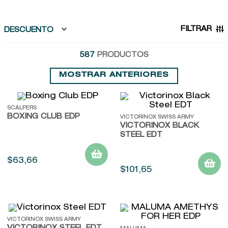
9
.
kool beauty serum
10
.
john frieda
FILTRAR
DESCUENTO
587
PRODUCTOS
MOSTRAR ANTERIORES
SCALPERS
BOXING CLUB EDP
VICTORINOX SWISS ARMY
VICTORINOX BLACK
STEEL EDT
$
63
,
66
$
101
,
65
VICTORINOX SWISS ARMY