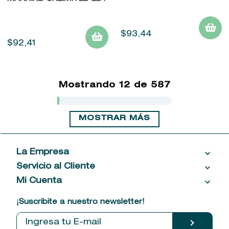
$
93
,
44
$
92
,
41
Mostrando
12 de 587
MOSTRAR MÁS
La Empresa
Servicio al Cliente
Acerca de las Fragancias
Ventas al por mayor
Mi Cuenta
Contáctanos
Política de privacidad
Centro de ayuda
Mis compras
¡Suscribite a nuestro newsletter!
Política de entrega
Términos y condiciones
Mis datos personales
Tiendas
Comprobantes electrónicos