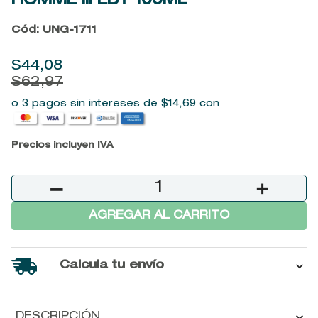
HOMME III EDT
100ML
9
.
baylis
Cód
:
UNG-1711
10
.
john frieda
$
44
,
08
$
62
,
97
o 3 pagos sin intereses de
$
14
,
69
con
Precios incluyen IVA
－
＋
AGREGAR AL CARRITO
Calcula tu envío
DESCRIPCIÓN