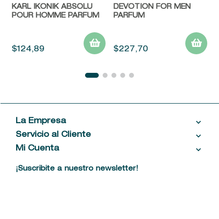
KARL IKONIK ABSOLU
DEVOTION FOR MEN
POUR HOMME PARFUM
PARFUM
$
124
,
89
$
227
,
70
La Empresa
Servicio al Cliente
Acerca de las Fragancias
Ventas al por mayor
Mi Cuenta
Contáctanos
Política de privacidad
Centro de ayuda
Mis compras
¡Suscribite a nuestro newsletter!
Política de entrega
Términos y condiciones
Mis datos personales
Tiendas
Comprobantes electrónicos