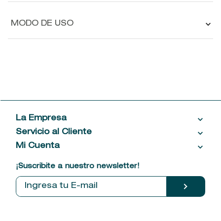
MODO DE USO
La Empresa
Servicio al Cliente
Acerca de las Fragancias
Ventas al por mayor
Mi Cuenta
Contáctanos
Política de privacidad
Centro de ayuda
Mis compras
¡Suscribite a nuestro newsletter!
Política de entrega
Términos y condiciones
Mis datos personales
Tiendas
Comprobantes electrónicos