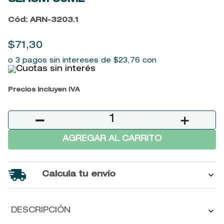
9
.
baylis
Cód
:
ARN-3203.1
10
.
john frieda
$
71
,
30
o 3 pagos sin intereses de
$
23
,
76
con
Precios incluyen IVA
－
＋
AGREGAR AL CARRITO
Calcula tu envío
DESCRIPCIÓN