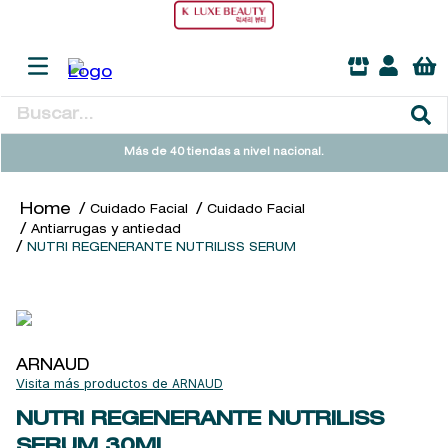
Buscar...
TÉRMINOS MÁS BUSCADOS
Más de 40 tiendas a nivel nacional.
1
.
heathcote
Cuidado Facial
Cuidado Facial
2
.
sol ipanema
Antiarrugas y antiedad
NUTRI REGENERANTE NUTRILISS SERUM
3
.
cleanance
4
.
giftset
5
.
ysl
6
.
woods of windsor
ARNAUD
ARNAUD
7
.
kool beauty serum
NUTRI REGENERANTE NUTRILISS
8
.
retrinal
SERUM
30ML