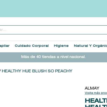
..
TÉRMINOS MÁS BUSCADOS
1
.
heathcote
pilar
Cuidado Corporal
Higiene
Natural Y Orgáni
2
.
sol ipanema
Más de 40 tiendas a nivel nacional.
3
.
cleanance
4
.
giftset
HEALTHY HUE BLUSH SO PEACHY
5
.
woods of windsor
6
.
ysl
ALMAY
7
.
kool beauty serum
HEALT
8
.
retrinal