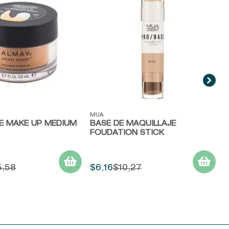
B
ida
Vista rápida
MUA
E MAKE UP MEDIUM
BASE DE MAQUILLAJE
FOUDATION STICK
5
,
58
$
6
,
16
$
10
,
27