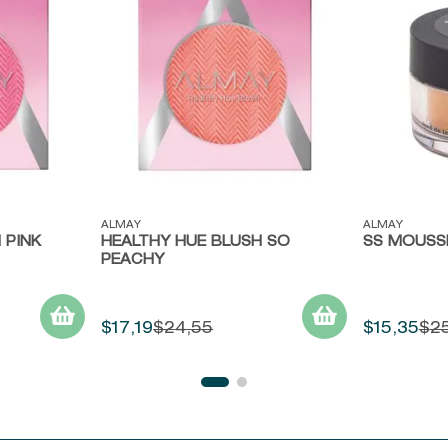
Vista rápida
Vista ráp
ALMAY
ALMAY
 PINK
HEALTHY HUE BLUSH SO
SS MOUSS
PEACHY
$
17
,
19
$
24
,
55
$
15
,
35
$
2