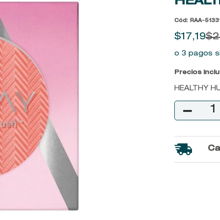
HEALT
9
.
baylis
Cód
:
RAA-5133
10
.
john frieda
$
17
,
19
$
2
o 3 pagos s
Precios incl
HEALTHY H
－
Ca