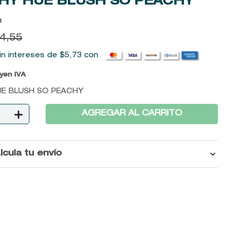
HY HUE BLUSH SO PEACHY
1
4
,
55
in intereses de
$
5
,
73
con
uyen IVA
UE BLUSH SO PEACHY
＋
AGREGAR AL CARRITO
lcula tu envío