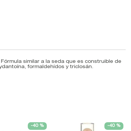
Fórmula similar a la seda que es construible de
ydantoína, formaldehídos y triclosán.
-
40 %
-
40 %
V
D