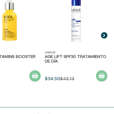
N
ida
Vista rápida
URIAGE
ITAMINS BOOSTER
AGE LIFT SPF30 TRATAMIENTO
DE DÍA
$
34
,
50
$
43
,
13