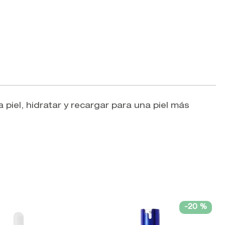
 piel, hidratar y recargar para una piel más
-
20 %
V
A
N