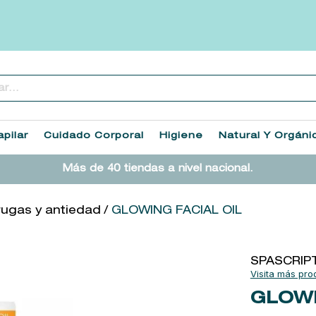
..
TÉRMINOS MÁS BUSCADOS
1
.
heathcote
pilar
Cuidado Corporal
Higiene
Natural Y Orgáni
2
.
sol ipanema
Más de 40 tiendas a nivel nacional.
3
.
cleanance
4
.
giftset
rugas y antiedad
GLOWING FACIAL OIL
5
.
ysl
6
.
woods of windsor
SPASCRIP
7
.
kool beauty serum
GLOWI
8
.
retrinal