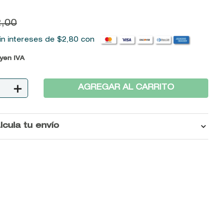
2
,
00
in intereses de
$
2
,
80
con
uyen IVA
＋
AGREGAR AL CARRITO
lcula tu envío