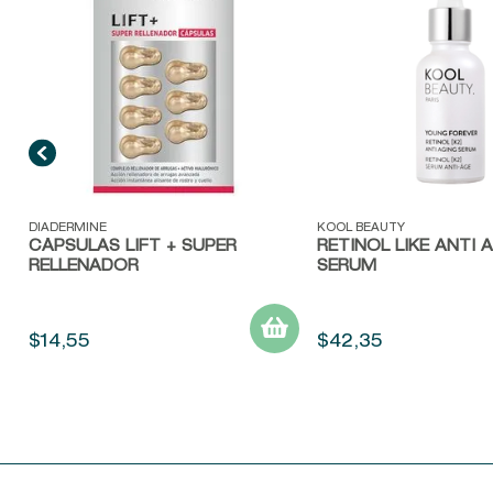
Vista rápida
Vista rápida
DIADERMINE
KOOL BEAUTY
CÁPSULAS LIFT + SUPER
RETINOL LIKE ANTI 
RELLENADOR
SERUM
$
14
,
55
$
42
,
35