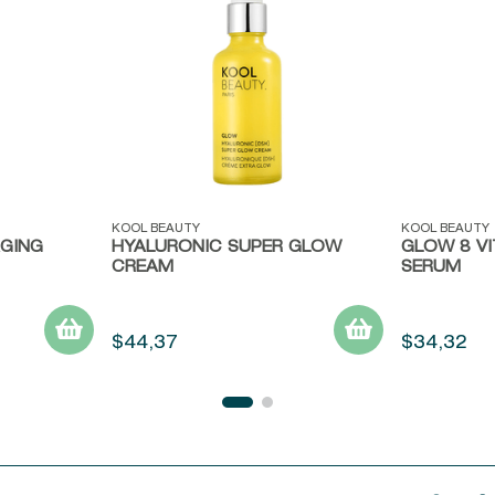
Vista rápida
Vista ráp
KOOL BEAUTY
KOOL BEAUTY
AGING
HYALURONIC SUPER GLOW
GLOW 8 V
CREAM
SERUM
$
44
,
37
$
34
,
32