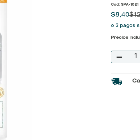
Cód
:
SPA-1021
9
.
baylis
$
8
,
40
$
1
10
.
john frieda
o 3 pagos s
Precios incl
－
Ca