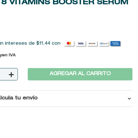
8 VITAMINS BOOSTER SERUM
in intereses de
$
11
,
44
con
uyen IVA
＋
AGREGAR AL CARRITO
lcula tu envío