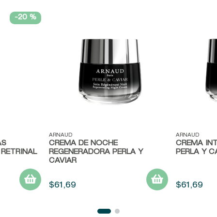
-
20 %
Vista rápida
Vista ráp
ARNAUD
ARNAUD
AS
CREMA DE NOCHE
CREMA INT
RETRINAL
REGENERADORA PERLA Y
PERLA Y C
CAVIAR
$
61
,
69
$
61
,
69