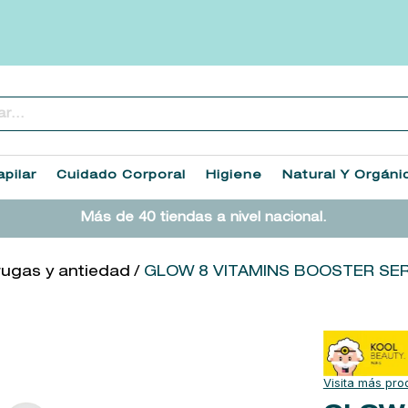
..
TÉRMINOS MÁS BUSCADOS
1
.
heathcote
pilar
Cuidado Corporal
Higiene
Natural Y Orgáni
2
.
sol ipanema
Más de 40 tiendas a nivel nacional.
3
.
cleanance
4
.
giftset
rugas y antiedad
GLOW 8 VITAMINS BOOSTER SE
5
.
ysl
6
.
woods of windsor
7
.
kool beauty serum
8
.
retrinal