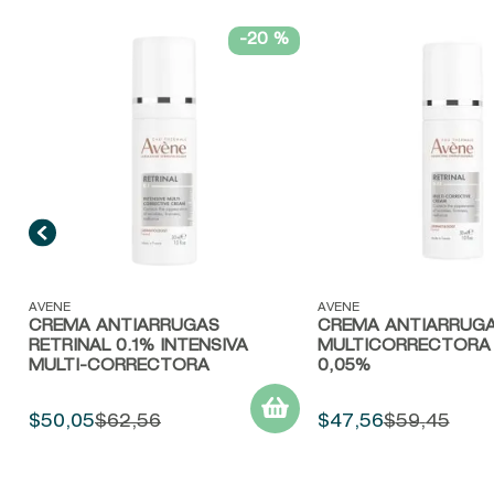
-
20 %
Vista rápida
Vista rápida
AVENE
AVENE
CREMA ANTIARRUGAS
CREMA ANTIARRUG
RETRINAL 0.1% INTENSIVA
MULTICORRECTORA 
MULTI-CORRECTORA
0,05%
$
50
,
05
$
62
,
56
$
47
,
56
$
59
,
45