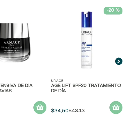
-
20 %
V
A
N
N
ida
Vista rápida
URIAGE
ENSIVA DE DÍA
AGE LIFT SPF30 TRATAMIENTO
AVIAR
DE DÍA
$
34
,
50
$
43
,
13