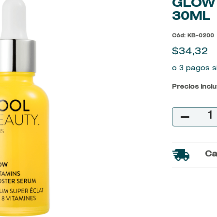
GLOW 
9
.
baylis
30ML
10
.
john frieda
Cód
:
KB-0200
$
34
,
32
o 3 pagos s
Precios incl
－
Ca