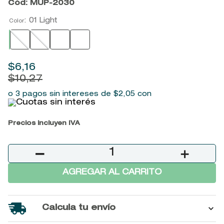
Cód
:
MUP-2030
9
.
baylis
:
01 Light
Color
10
.
john frieda
$
6
,
16
$
10
,
27
o 3 pagos sin intereses de
$
2
,
05
con
Precios incluyen IVA
－
＋
AGREGAR AL CARRITO
Calcula tu envío