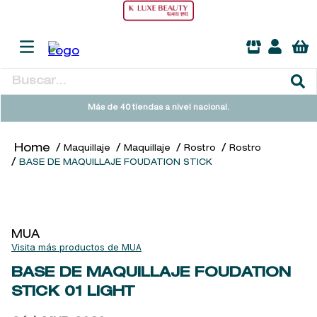
Buscar...
TÉRMINOS MÁS BUSCADOS
Más de 40 tiendas a nivel nacional.
1
.
heathcote
Maquillaje
Maquillaje
Rostro
Rostro
2
.
sol ipanema
BASE DE MAQUILLAJE FOUDATION STICK
3
.
cleanance
4
.
giftset
5
.
flowerbomb
MUA
MUA
6
.
woods of windsor
BASE DE MAQUILLAJE FOUDATION
7
.
kool beauty serum
STICK
01 LIGHT
8
.
ysl