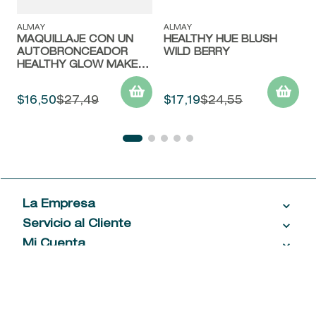
ALMAY
ALMAY
MAQUILLAJE CON UN
HEALTHY HUE BLUSH
AUTOBRONCEADOR
WILD BERRY
HEALTHY GLOW MAKEUP
SPF 20
$
16
,
50
$
27
,
49
$
17
,
19
$
24
,
55
La Empresa
Servicio al Cliente
Acerca de las Fragancias
Ventas al por mayor
Mi Cuenta
Contáctanos
Política de privacidad
Centro de ayuda
Mis compras
¡Suscribite a nuestro newsletter!
Política de entrega
Términos y condiciones
Mis datos personales
Tiendas
Comprobantes electrónicos