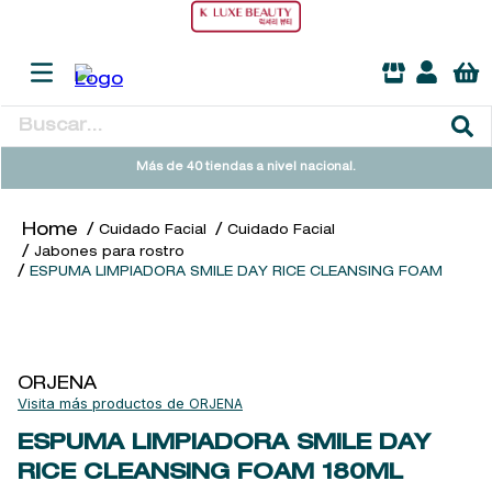
Buscar...
TÉRMINOS MÁS BUSCADOS
Más de 40 tiendas a nivel nacional.
1
.
heathcote
Cuidado Facial
Cuidado Facial
2
.
sol ipanema
Jabones para rostro
ESPUMA LIMPIADORA SMILE DAY RICE CLEANSING FOAM
3
.
cleanance
4
.
giftset
5
.
ysl
ORJENA
6
.
woods of windsor
ORJENA
7
.
kool beauty serum
ESPUMA LIMPIADORA SMILE DAY
8
.
retrinal
RICE CLEANSING FOAM
180ML