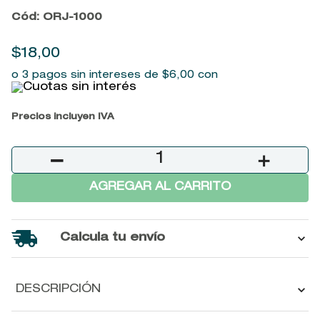
9
.
baylis
Cód
:
ORJ-1000
10
.
john frieda
$
18
,
00
o 3 pagos sin intereses de
$
6
,
00
con
Precios incluyen IVA
－
＋
AGREGAR AL CARRITO
Calcula tu envío
DESCRIPCIÓN