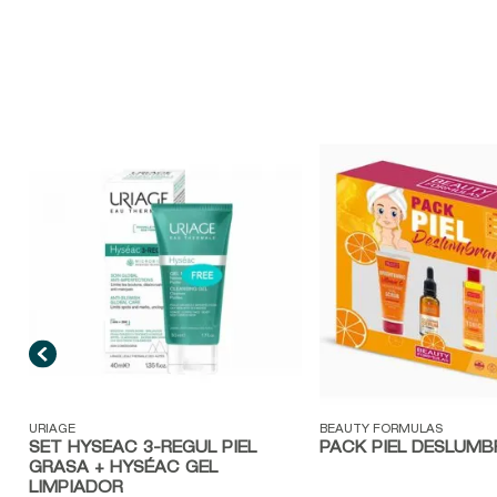
E
Vista rápida
Vista rápida
URIAGE
BEAUTY FORMULAS
SET HYSÉAC 3-REGUL PIEL
PACK PIEL DESLUM
GRASA + HYSÉAC GEL
LIMPIADOR