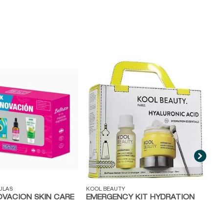
V
K
E
ida
Vista rápida
ULAS
KOOL BEAUTY
OVACION SKIN CARE
EMERGENCY KIT HYDRATION