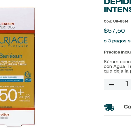
DÉPID
9
.
john frieda
INTEN
10
.
baylis
Cód
:
UR-8514
$
57
,
50
o 3 pagos s
Precios incl
Sérum conce
con Agua Te
que deja la 
－
Ca