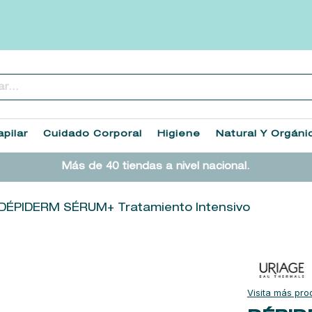
..
TÉRMINOS MÁS BUSCADOS
1
.
heathcote
pilar
Cuidado Corporal
Higiene
Natural Y Orgáni
2
.
sol ipanema
Más de 40 tiendas a nivel nacional.
3
.
flowerbomb
4
.
cleanance
DÉPIDERM SÉRUM+ Tratamiento Intensivo
5
.
giftset
6
.
woods of windsor
7
.
kool beauty serum
8
.
ysl