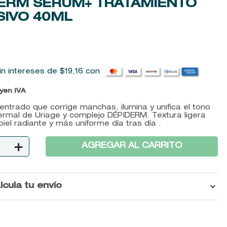
ERM SÉRUM+ TRATAMIENTO
SIVO
40ML
in intereses de
$
19
,
16
con
uyen IVA
ntrado que corrige manchas, ilumina y unifica el tono
rmal de Uriage y complejo DÉPIDERM. Textura ligera
piel radiante y más uniforme día tras día .
＋
AGREGAR AL CARRITO
lcula tu envío