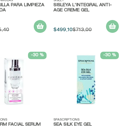
ápida
Vista rápida
ORMULAS
SISLEY
LLA PARA LIMPIEZA
SISLEŸA L'INTEGRAL ANTI-
DA
AGE CREME GEL
5
,
40
$
499
,
10
$
713
,
00
-
30 %
-
30 %
ápida
Vista rápida
IONS
SPASCRIPTIONS
FIRM FACIAL SERUM
SEA SILK EYE GEL