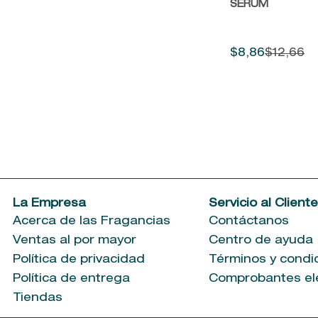
SERUM
125ML
40ML
250ML
$
8
,
86
$
12
,
66
13GR
235ML
92ML
110G
30 UNIDADES
6 UNIDADES
24 UNIDADES
1 UNIDAD
5 UNIDADES
La Empresa
Servicio al Client
50 UNIDADES
Acerca de las Fragancias
Contáctanos
14ML
Ventas al por mayor
Centro de ayuda
7 UNIDADES
Política de privacidad
Términos y condi
2 Piezas
Política de entrega
Comprobantes el
165ML
20 Unidades
Tiendas
118ML