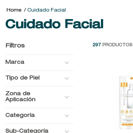
Cuidado Facial
Cuidado Facial
Filtros
297
PRODUCTOS
Marca
LANCOME
Tipo de Piel
CLARINS
BEAUTY FORMULAS
Acneica
Zona de
ARNAUD
Grasa
Aplicación
SISLEY
Madura
ORJENA
Mixta
Rostro
Categoría
KOOL BEAUTY
Normal
Contorno de ojos
SPASCRIPTIONS
Normal a Mixta
Cuello y escote
Cuidado Facial
DIADERMINE
Sub-Categoría
Normal a Grasa