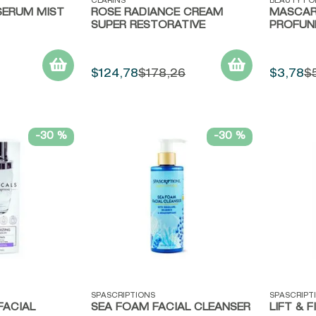
Vista rápida
Vista r
CLARINS
BEAUTY F
SERUM MIST
ROSE RADIANCE CREAM
MASCARI
SUPER RESTORATIVE
PROFUN
$
124
,
78
$
178
,
26
$
3
,
78
$
-
30 %
-
30 %
Vista rápida
Vista r
SPASCRIPTIONS
SPASCRIPT
FACIAL
SEA FOAM FACIAL CLEANSER
LIFT & 