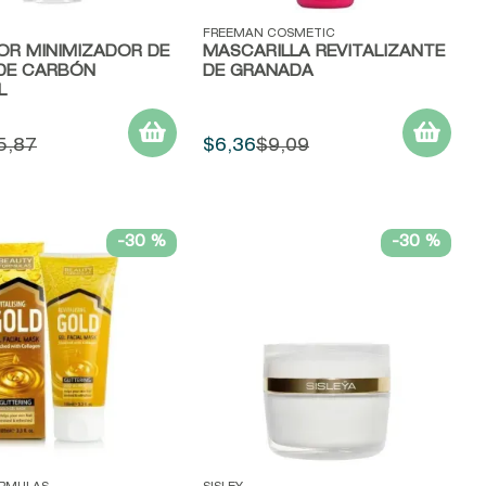
ápida
Vista rápida
FREEMAN COSMETIC
OR MINIMIZADOR DE
MASCARILLA REVITALIZANTE
DE CARBÓN
DE GRANADA
L
5
,
87
$
6
,
36
$
9
,
09
-
30 %
-
30 %