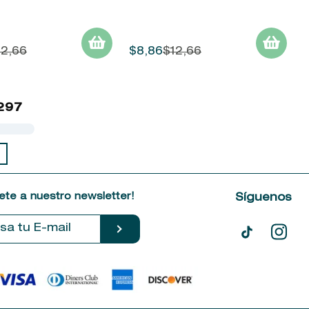
12
,
66
$
8
,
86
$
12
,
66
297
ete a nuestro newsletter!
Síguenos