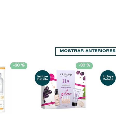
9
.
baylis
10
.
john frieda
MOSTRAR ANTERIORES
-
30 %
-
30 %