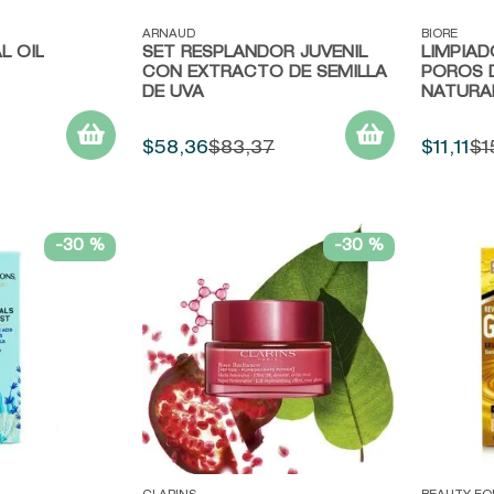
Vista rápida
Vista r
ARNAUD
BIORE
L OIL
SET RESPLANDOR JUVENIL
LIMPIAD
CON EXTRACTO DE SEMILLA
POROS 
DE UVA
NATURA
$
58
,
36
$
83
,
37
$
11
,
11
$
1
-
30 %
-
30 %