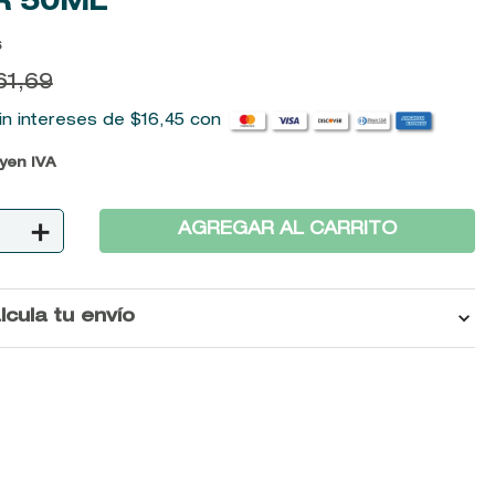
R
50ML
6
61
,
69
in intereses de
$
16
,
45
con
uyen IVA
＋
AGREGAR AL CARRITO
lcula tu envío