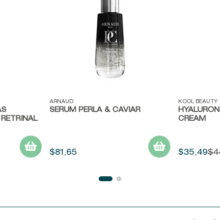
Vista rápida
Vista ráp
ARNAUD
KOOL BEAUTY
AS
SERUM PERLA & CAVIAR
HYALURON
RETRINAL
CREAM
$
81
,
65
$
35
,
49
$
4