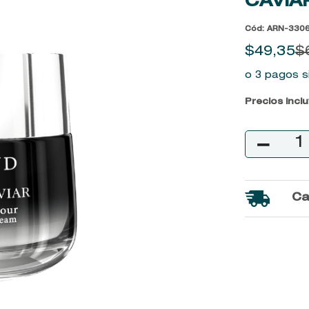
CAVIA
9
.
kool beauty serum
Cód
:
ARN-330
10
.
john frieda
$
49
,
35
$
o 3 pagos s
Precios incl
－
Ca