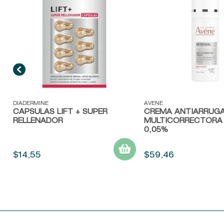
Vista rápida
Vista rápida
DIADERMINE
AVENE
CÁPSULAS LIFT + SUPER
CREMA ANTIARRUG
RELLENADOR
MULTICORRECTORA 
0,05%
$
14
,
55
$
59
,
46