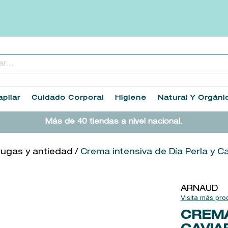
..
TÉRMINOS MÁS BUSCADOS
1
.
heathcote
pilar
Cuidado Corporal
Higiene
Natural Y Orgáni
2
.
cleanance
Más de 40 tiendas a nivel nacional.
3
.
sol ipanema
4
.
giftset
rugas y antiedad
Crema intensiva de Día Perla y Ca
5
.
ysl
6
.
retrinal
ARNAUD
7
.
woods of windsor
CREMA
8
.
baylis