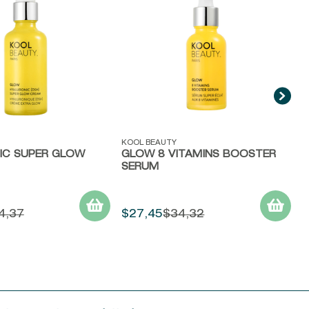
R
C
ida
Vista rápida
KOOL BEAUTY
IC SUPER GLOW
GLOW 8 VITAMINS BOOSTER
SERUM
4
,
37
$
27
,
45
$
34
,
32