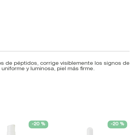
os de péptidos, corrige visiblemente los signos de
uniforme y luminosa, piel más firme.
-
20 %
-
20 %
V
A