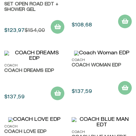
SET OPEN ROAD EDT +
9
.
john frieda
SHOWER GEL
10
.
baylis
$
108
,
68
$
123
,
97
$
154
,
00
COACH
COACH WOMAN EDP
COACH
COACH DREAMS EDP
$
137
,
59
$
137
,
59
COACH
COACH LOVE EDP
COACH