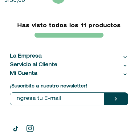
$
156
,
06
Has visto todos los
11
productos
La Empresa
Servicio al Cliente
Acerca de las Fragancias
Ventas al por mayor
Mi Cuenta
Contáctanos
Política de privacidad
Centro de ayuda
Mis compras
¡Suscribite a nuestro newsletter!
Política de entrega
Términos y condiciones
Mis datos personales
Tiendas
Comprobantes electrónicos