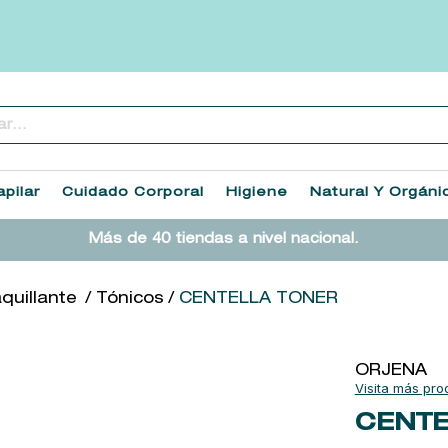
..
TÉRMINOS MÁS BUSCADOS
1
.
heathcote
pilar
Cuidado Corporal
Higiene
Natural Y Orgáni
2
.
sol ipanema
Más de 40 tiendas a nivel nacional.
3
.
flowerbomb
4
.
cleanance
uillante
Tónicos
CENTELLA TONER
5
.
giftset
6
.
woods of windsor
ORJENA
7
.
kool beauty serum
CENTE
8
.
ysl