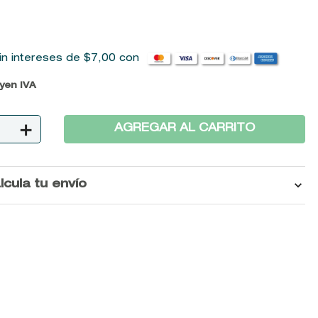
in intereses de
$
7
,
00
con
uyen IVA
＋
AGREGAR AL CARRITO
lcula tu envío