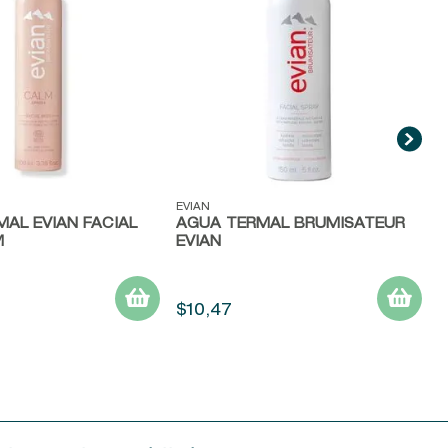
ida
Vista rápida
EVIAN
AL EVIAN FACIAL
AGUA TERMAL BRUMISATEUR
M
EVIAN
$
10
,
47