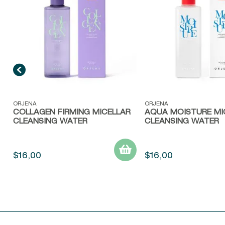
Vista rápida
Vista rápida
ORJENA
ORJENA
COLLAGEN FIRMING MICELLAR
AQUA MOISTURE MI
CLEANSING WATER
CLEANSING WATER
$
16
,
00
$
16
,
00