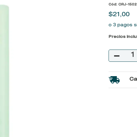
Cód
:
ORJ-1502
9
.
john frieda
$
21
,
00
10
.
baylis
o 3 pagos s
Precios incl
－
Ca