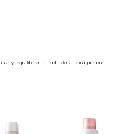
r y equilibrar la piel, ideal para pieles
V
A
B