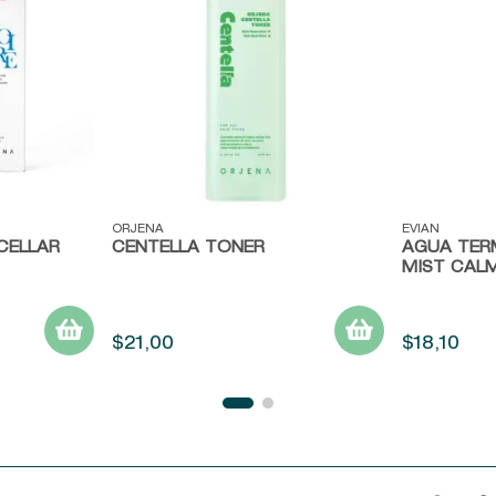
Vista rápida
Vista ráp
ORJENA
EVIAN
CELLAR
CENTELLA TONER
AGUA TERM
MIST CAL
$
21
,
00
$
18
,
10