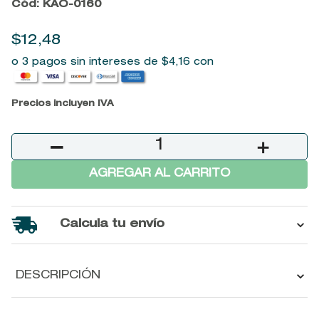
Cód
:
KAO-0160
9
.
baylis
10
.
john frieda
$
12
,
48
o 3 pagos sin intereses de
$
4
,
16
con
Precios incluyen IVA
－
＋
AGREGAR AL CARRITO
Calcula tu envío
DESCRIPCIÓN