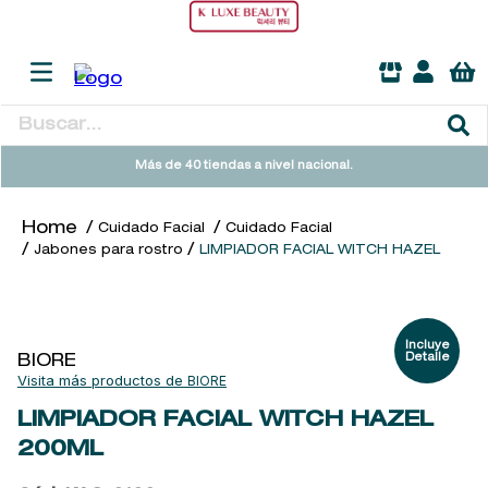
Buscar...
TÉRMINOS MÁS BUSCADOS
Más de 40 tiendas a nivel nacional.
1
.
heathcote
Cuidado Facial
Cuidado Facial
2
.
sol ipanema
Jabones para rostro
LIMPIADOR FACIAL WITCH HAZEL
3
.
cleanance
4
.
giftset
5
.
woods of windsor
BIORE
BIORE
6
.
ysl
LIMPIADOR FACIAL WITCH HAZEL
7
.
kool beauty serum
200ML
8
.
retrinal