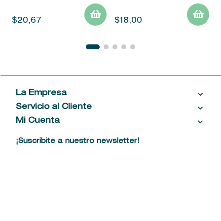
$
20
,
67
$
18
,
00
La Empresa
Servicio al Cliente
Acerca de las Fragancias
Ventas al por mayor
Mi Cuenta
Contáctanos
Política de privacidad
Centro de ayuda
Mis compras
¡Suscribite a nuestro newsletter!
Política de entrega
Términos y condiciones
Mis datos personales
Tiendas
Comprobantes electrónicos