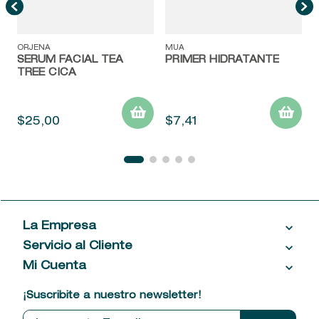
ORJENA
MUA
SERUM FACIAL TEA
PRIMER HIDRATANTE
TREE CICA
$
25
,
00
$
7
,
41
La Empresa
Servicio al Cliente
Acerca de las Fragancias
Ventas al por mayor
Mi Cuenta
Contáctanos
Política de privacidad
Centro de ayuda
Mis compras
¡Suscribite a nuestro newsletter!
Política de entrega
Términos y condiciones
Mis datos personales
Tiendas