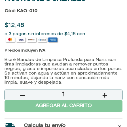
9
.
baylis
Cód
:
KAO-010
10
.
john frieda
$
12
,
48
o 3 pagos sin intereses de
$
4
,
16
con
Precios incluyen IVA
Bioré Bandas de Limpieza Profunda para Nariz son
tiras limpiadoras que ayudan a remover puntos
negros, grasa e impurezas acumuladas en los poros.
Se activan con agua y actúan en aproximadamente
10 minutos, dejando la nariz con sensación más
limpia, suave y despejada.
－
＋
AGREGAR AL CARRITO
Calcula tu envío