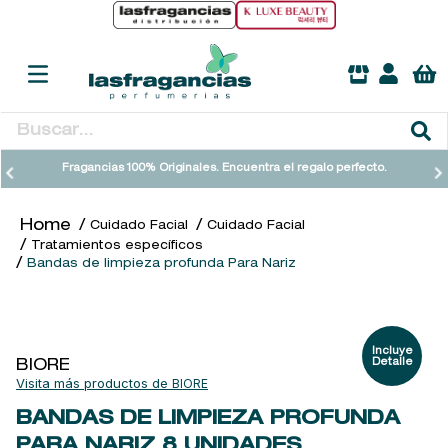
Buscar...
TÉRMINOS MÁS BUSCADOS
Fragancias 100% Originales. Encuentra el regalo perfecto.
1
.
heathcote
Cuidado Facial
Cuidado Facial
2
.
sol ipanema
Tratamientos específicos
Bandas de limpieza profunda Para Nariz
3
.
cleanance
4
.
giftset
5
.
ysl
BIORE
6
.
woods of windsor
BIORE
7
.
kool beauty serum
BANDAS DE LIMPIEZA PROFUNDA
8
.
retrinal
PARA NARIZ
8 UNIDADES