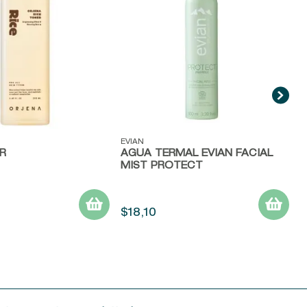
E
ida
Vista rápida
EVIAN
R
AGUA TERMAL EVIAN FACIAL
MIST PROTECT
$
18
,
10