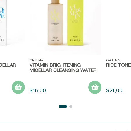
Vista rápida
Vista ráp
ORJENA
ORJENA
CELLAR
VITAMIN BRIGHTENING
RICE TONE
MICELLAR CLEANSING WATER
$
16
,
00
$
21
,
00