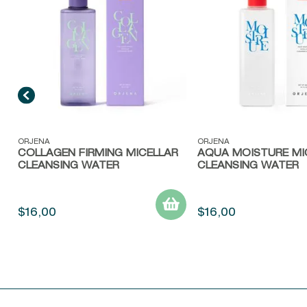
Vista rápida
Vista rápida
ORJENA
ORJENA
COLLAGEN FIRMING MICELLAR
AQUA MOISTURE MI
CLEANSING WATER
CLEANSING WATER
$
16
,
00
$
16
,
00