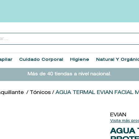
..
TÉRMINOS MÁS BUSCADOS
1
.
heathcote
pilar
Cuidado Corporal
Higiene
Natural Y Orgáni
2
.
sol ipanema
Más de 40 tiendas a nivel nacional.
3
.
cleanance
4
.
giftset
uillante
Tónicos
AGUA TERMAL EVIAN FACIAL 
5
.
flowerbomb
6
.
woods of windsor
EVIAN
7
.
kool beauty serum
AGUA 
8
.
ysl