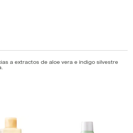
ias a extractos de aloe vera e índigo silvestre
a.
V
E
A