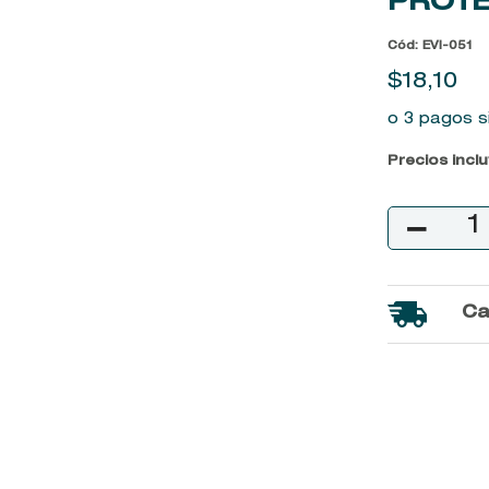
PROT
9
.
baylis
Cód
:
EVI-051
10
.
john frieda
$
18
,
10
o 3 pagos s
Precios incl
－
Ca