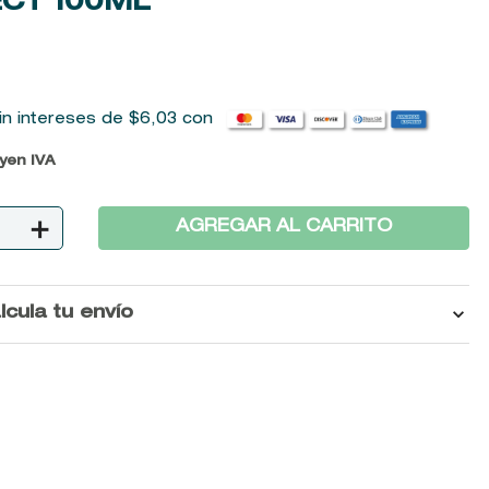
ECT
100ML
in intereses de
$
6
,
03
con
uyen IVA
＋
AGREGAR AL CARRITO
lcula tu envío