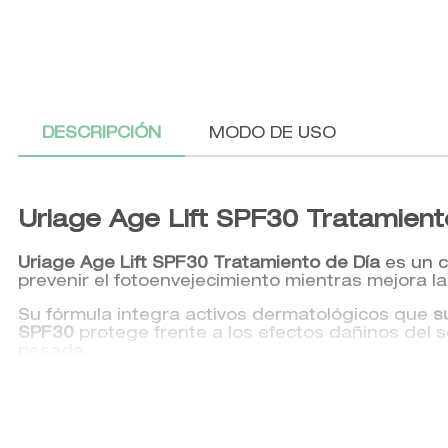
DESCRIPCIÓN
MODO DE USO
Uriage Age Lift SPF30 Tratamient
Uriage Age Lift SPF30 Tratamiento de Día
es un c
prevenir el fotoenvejecimiento mientras mejora la 
Su fórmula integra activos dermatológicos que
s
SPF30
protege frente a los efectos dañinos del so
pesada.
Este tratamiento es perfecto para quienes busca
hidratada, protegida y visiblemente más firme.
Beneficios clave