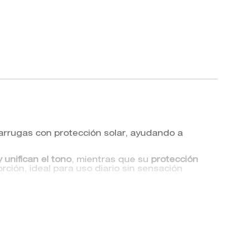
arrugas con protección solar, ayudando a
 unifican el tono
, mientras que su
protección
orción, ideal para uso diario sin sensación
tiedad y protección, manteniendo la piel