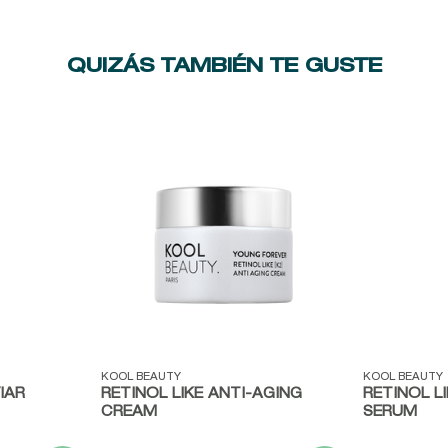
QUIZÁS TAMBIÉN TE GUSTE
Vista rápida
Vista ráp
KOOL BEAUTY
KOOL BEAUTY
IAR
RETINOL LIKE ANTI-AGING
RETINOL L
CREAM
SERUM