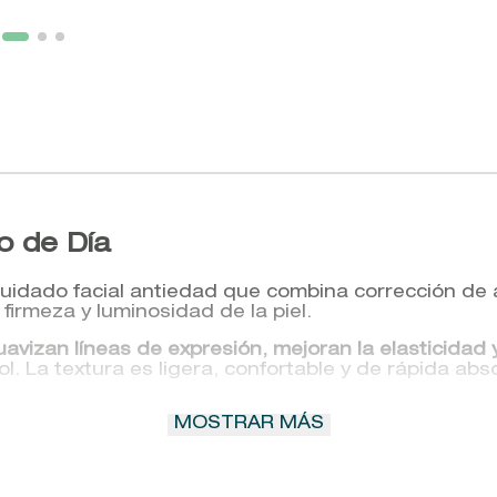
o de Día
uidado facial antiedad que combina corrección de 
firmeza y luminosidad de la piel.
uavizan líneas de expresión, mejoran la elasticidad y
l. La textura es ligera, confortable y de rápida abs
MOSTRAR MÁS
n una rutina completa de día que combine acción an