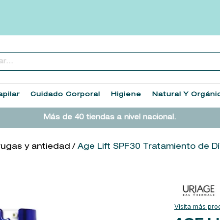
..
TÉRMINOS MÁS BUSCADOS
1
.
heathcote
pilar
Cuidado Corporal
Higiene
Natural Y Orgáni
2
.
sol ipanema
Más de 40 tiendas a nivel nacional.
3
.
cleanance
4
.
giftset
rugas y antiedad
Age Lift SPF30 Tratamiento de D
5
.
woods of windsor
6
.
ysl
7
.
kool beauty serum
8
.
retrinal