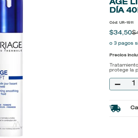
AGE L
9
.
baylis
DÍA
4
10
.
john frieda
Cód
:
UR-1511
$
34
,
50
$
o 3 pagos s
Precios incl
Tratamiento
protege la pi
－
Ca