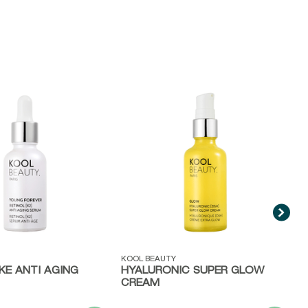
V
A
C
P
ida
Vista rápida
KOOL BEAUTY
IKE ANTI AGING
HYALURONIC SUPER GLOW
CREAM