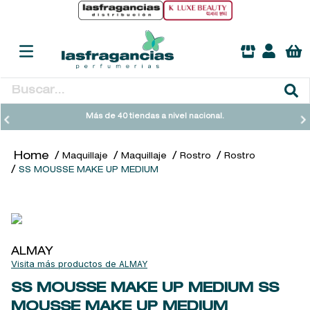
Buscar...
TÉRMINOS MÁS BUSCADOS
Más de 40 tiendas a nivel nacional.
1
.
heathcote
Maquillaje
Maquillaje
Rostro
Rostro
2
.
sol ipanema
SS MOUSSE MAKE UP MEDIUM
3
.
cleanance
4
.
giftset
5
.
ysl
ALMAY
6
.
woods of windsor
ALMAY
7
.
kool beauty serum
SS MOUSSE MAKE UP MEDIUM
SS
MOUSSE MAKE UP MEDIUM
8
.
retrinal