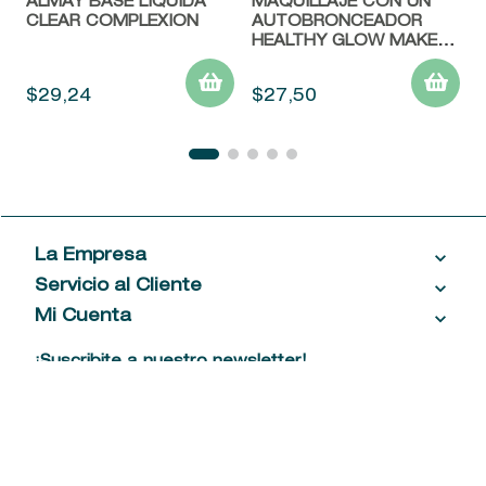
ALMAY BASE LIQUIDA
MAQUILLAJE CON UN
CLEAR COMPLEXION
AUTOBRONCEADOR
HEALTHY GLOW MAKEUP
SPF 20
$
29
,
24
$
27
,
50
La Empresa
Servicio al Cliente
Acerca de las Fragancias
Ventas al por mayor
Mi Cuenta
Contáctanos
Política de privacidad
Centro de ayuda
Mis compras
¡Suscribite a nuestro newsletter!
Política de entrega
Términos y condiciones
Mis datos personales
Tiendas
Comprobantes electrónicos