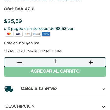
9
.
baylis
Cód
:
RAA-4712
10
.
john frieda
$
25
,
59
o 3 pagos sin intereses de
$
8
,
53
con
Precios incluyen IVA
SS MOUSSE MAKE UP MEDIUM
－
＋
AGREGAR AL CARRITO
Calcula tu envío
DESCRIPCIÓN