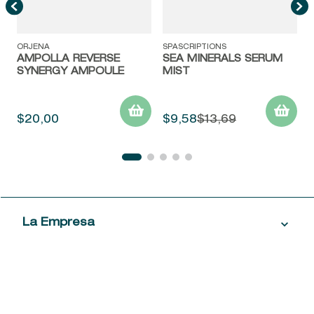
ORJENA
SPASCRIPTIONS
AMPOLLA REVERSE
SEA MINERALS SERUM
SYNERGY AMPOULE
MIST
$
20
,
00
$
9
,
58
$
13
,
69
La Empresa
Servicio al Cliente
Acerca de las Fragancias
Ventas al por mayor
Mi Cuenta
Contáctanos
Política de privacidad
Centro de ayuda
Mis compras
¡Suscribite a nuestro newsletter!
Política de entrega
Términos y condiciones
Mis datos personales
Tiendas