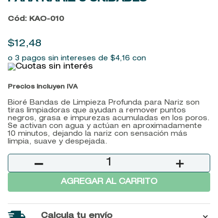
9
.
baylis
Cód
:
KAO-010
10
.
john frieda
$
12
,
48
o 3 pagos sin intereses de
$
4
,
16
con
Precios incluyen IVA
Bioré Bandas de Limpieza Profunda para Nariz son
tiras limpiadoras que ayudan a remover puntos
negros, grasa e impurezas acumuladas en los poros.
Se activan con agua y actúan en aproximadamente
10 minutos, dejando la nariz con sensación más
limpia, suave y despejada.
－
＋
AGREGAR AL CARRITO
Calcula tu envío