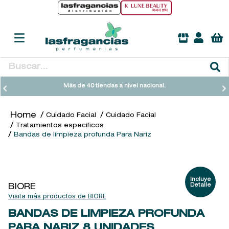
Buscar...
TÉRMINOS MÁS BUSCADOS
Más de 40 tiendas a nivel nacional.
1
.
heathcote
Cuidado Facial
Cuidado Facial
2
.
sol ipanema
Tratamientos específicos
Bandas de limpieza profunda Para Nariz
3
.
cleanance
4
.
giftset
5
.
ysl
BIORE
6
.
woods of windsor
BIORE
7
.
kool beauty serum
BANDAS DE LIMPIEZA PROFUNDA
8
.
retrinal
PARA NARIZ
8 UNIDADES