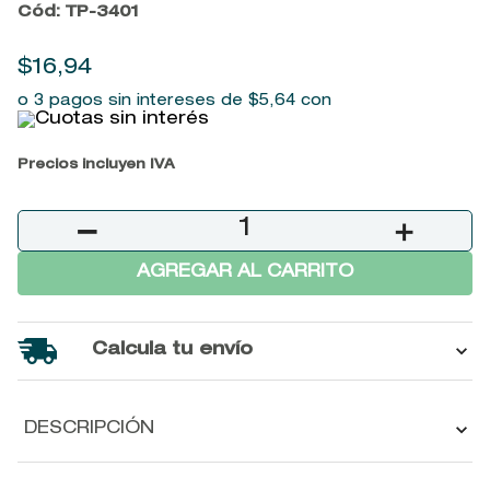
Cód
:
TP-3401
9
.
baylis
10
.
john frieda
$
16
,
94
o 3 pagos sin intereses de
$
5
,
64
con
Precios incluyen IVA
－
＋
AGREGAR AL CARRITO
Calcula tu envío
DESCRIPCIÓN