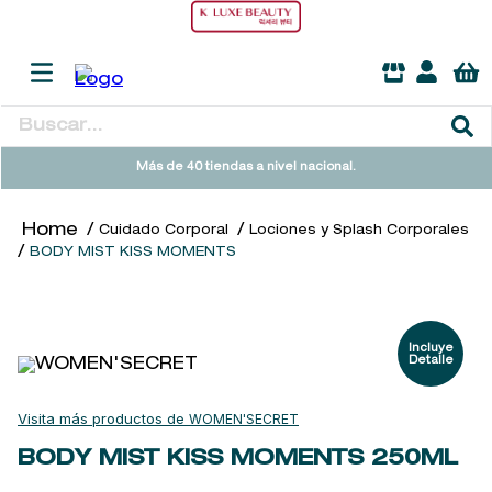
Buscar...
TÉRMINOS MÁS BUSCADOS
Más de 40 tiendas a nivel nacional.
1
.
heathcote
Cuidado Corporal
Lociones y Splash Corporales
2
.
sol ipanema
BODY MIST KISS MOMENTS
3
.
cleanance
4
.
giftset
5
.
ysl
6
.
woods of windsor
WOMEN'SECRET
7
.
kool beauty serum
BODY MIST KISS MOMENTS
250ML
8
.
retrinal