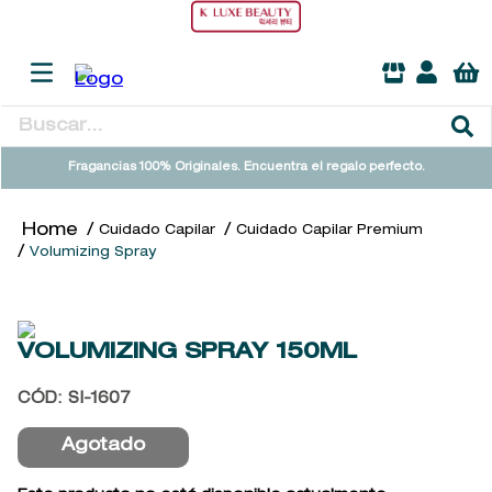
Buscar...
TÉRMINOS MÁS BUSCADOS
Fragancias 100% Originales. Encuentra el regalo perfecto.
1
.
heathcote
Cuidado Capilar
Cuidado Capilar Premium
2
.
sol ipanema
Volumizing Spray
3
.
cleanance
4
.
giftset
VOLUMIZING SPRAY
150ML
5
.
woods of windsor
6
.
ysl
CÓD
:
SI-1607
7
.
kool beauty serum
Agotado
8
.
retrinal