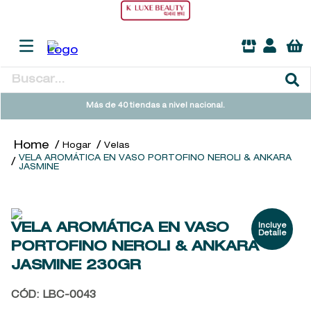
Buscar...
TÉRMINOS MÁS BUSCADOS
Más de 40 tiendas a nivel nacional.
1
.
heathcote
Hogar
Velas
2
.
sol ipanema
VELA AROMÁTICA EN VASO PORTOFINO NEROLI & ANKARA
JASMINE
3
.
cleanance
4
.
giftset
5
.
flowerbomb
VELA AROMÁTICA EN VASO
PORTOFINO NEROLI & ANKARA
6
.
woods of windsor
JASMINE
230GR
7
.
kool beauty serum
CÓD
:
LBC-0043
8
.
ysl