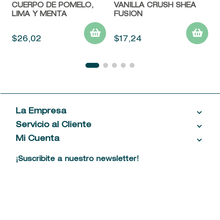
CUERPO DE POMELO,
VANILLA CRUSH SHEA
LIMA Y MENTA
FUSION
$
26
,
02
$
17
,
24
La Empresa
Servicio al Cliente
Acerca de las Fragancias
Ventas al por mayor
Mi Cuenta
Contáctanos
Política de privacidad
Centro de ayuda
Mis compras
¡Suscribite a nuestro newsletter!
Política de entrega
Términos y condiciones
Mis datos personales
Tiendas
Comprobantes electrónicos