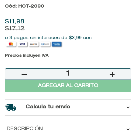
Cód
:
HCT-2090
9
.
baylis
10
.
john frieda
$
11
,
98
$
17
,
12
o 3 pagos sin intereses de
$
3
,
99
con
Precios incluyen IVA
－
＋
AGREGAR AL CARRITO
Calcula tu envío
DESCRIPCIÓN