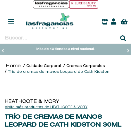
Buscar...
TÉRMINOS MÁS BUSCADOS
Más de 40 tiendas a nivel nacional.
1
.
heathcote
Cuidado Corporal
Cremas Corporales
2
.
sol ipanema
Trío de cremas de manos Leopard de Cath Kidston
3
.
cleanance
4
.
giftset
5
.
woods of windsor
HEATHCOTE & IVORY
HEATHCOTE & IVORY
6
.
ysl
TRÍO DE CREMAS DE MANOS
7
.
kool beauty serum
LEOPARD DE CATH KIDSTON
30ML
8
.
retrinal