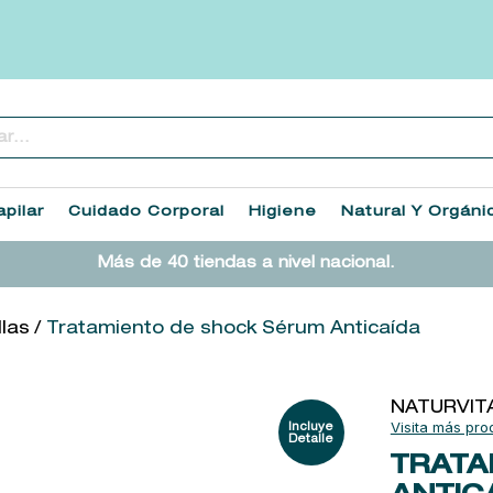
..
TÉRMINOS MÁS BUSCADOS
1
.
heathcote
pilar
Cuidado Corporal
Higiene
Natural Y Orgáni
2
.
cleanance
Más de 40 tiendas a nivel nacional.
3
.
sol ipanema
4
.
giftset
llas
Tratamiento de shock Sérum Anticaída
5
.
ysl
6
.
retrinal
NATURVIT
7
.
woods of windsor
TRATA
8
.
baylis