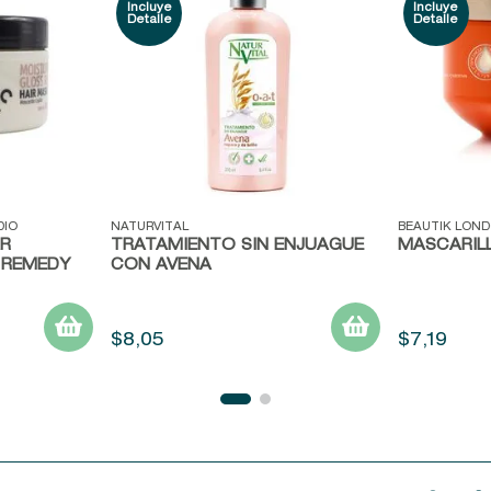
Vista rápida
Vista ráp
DIO
NATURVITAL
BEAUTIK LOND
AR
TRATAMIENTO SIN ENJUAGUE
MASCARILL
 REMEDY
CON AVENA
$
8
,
05
$
7
,
19