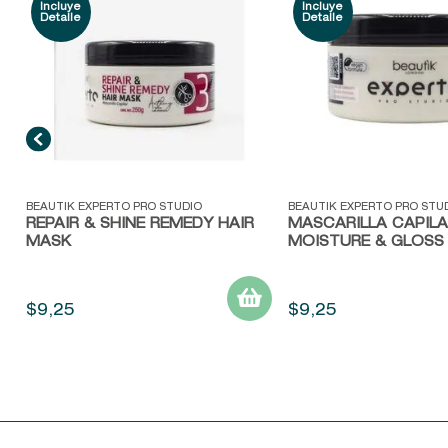
Vista rápida
Vista rápida
BEAUTIK EXPERTO PRO STUDIO
BEAUTIK EXPERTO PRO STU
REPAIR & SHINE REMEDY HAIR
MASCARILLA CAPIL
MASK
MOISTURE & GLOSS
$
9
,
25
$
9
,
25