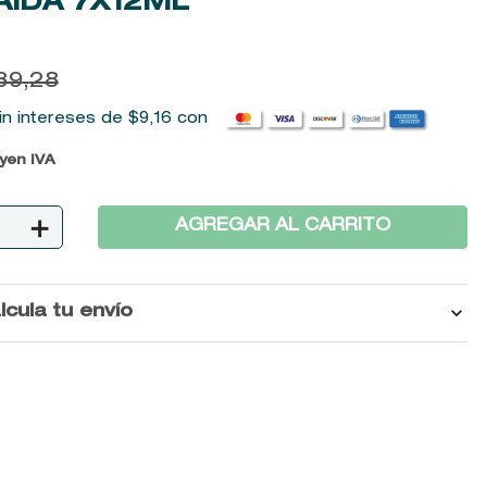
AÍDA
7X12ML
39
,
28
in intereses de
$
9
,
16
con
uyen IVA
＋
AGREGAR AL CARRITO
lcula tu envío