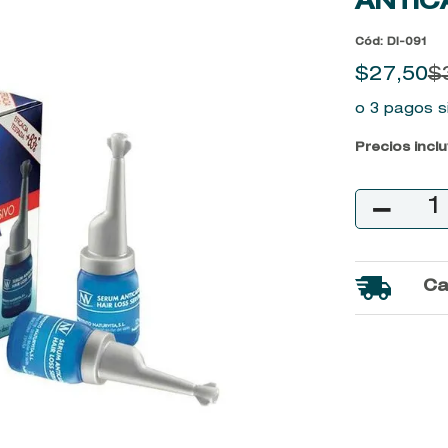
ANTIC
9
.
kool beauty serum
Cód
:
DI-091
10
.
john frieda
$
27
,
50
$
o 3 pagos s
Precios incl
－
Ca