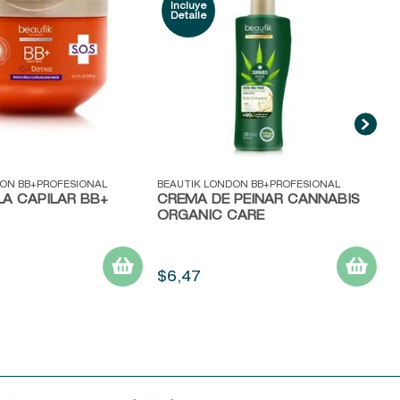
R
ida
Vista rápida
ON BB+PROFESIONAL
BEAUTIK LONDON BB+PROFESIONAL
A CAPILAR BB+
CREMA DE PEINAR CANNABIS
ORGANIC CARE
$
6
,
47