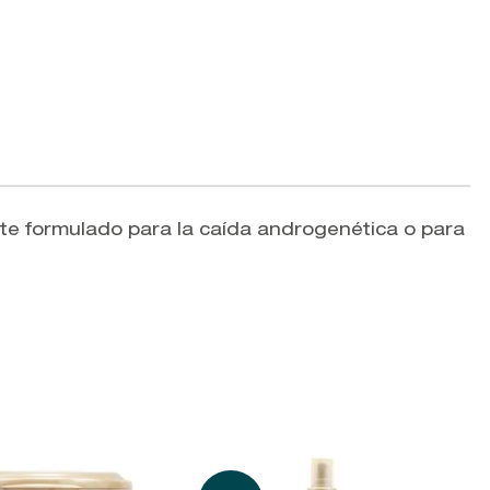
te formulado para la caída androgenética o para
V
N
M