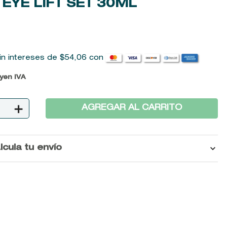
EYE LIFT SET
30ML
in intereses de
$
54
,
06
con
uyen IVA
＋
AGREGAR AL CARRITO
lcula tu envío