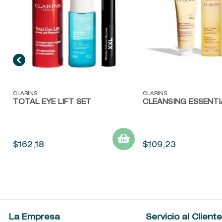
Vista rápida
Vista rápida
CLARINS
CLARINS
TOTAL EYE LIFT SET
CLEANSING ESSENTI
$
162
,
18
$
109
,
23
La Empresa
Servicio al Client