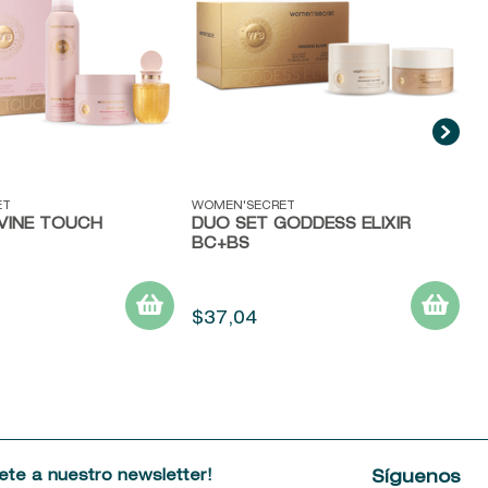
ida
Vista rápida
ET
WOMEN'SECRET
IVINE TOUCH
DUO SET GODDESS ELIXIR
BC+BS
$
37
,
04
ete a nuestro newsletter!
Síguenos