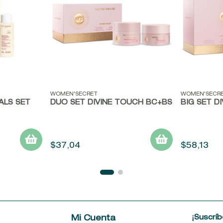
Vista rápida
Vista ráp
WOMEN'SECRET
WOMEN'SECR
ALS SET
DUO SET DIVINE TOUCH BC+BS
BIG SET D
$
37
,
04
$
58
,
13
¡Suscríb
e
Mi Cuenta