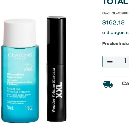
TOTAL 
9
.
kool beauty serum
Cód
:
CL-13988
10
.
john frieda
$
162
,
18
o 3 pagos s
Precios incl
－
Ca