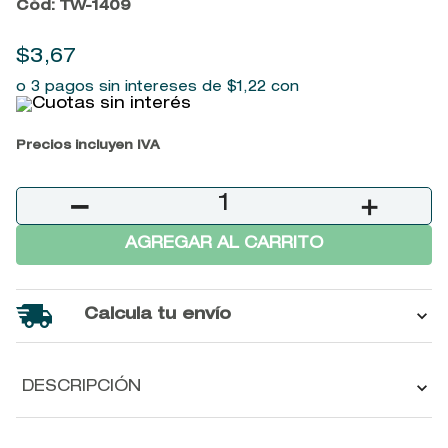
Cód
:
TW-1409
9
.
john frieda
10
.
baylis
$
3
,
67
o 3 pagos sin intereses de
$
1
,
22
con
Precios incluyen IVA
－
＋
AGREGAR AL CARRITO
Calcula tu envío
DESCRIPCIÓN