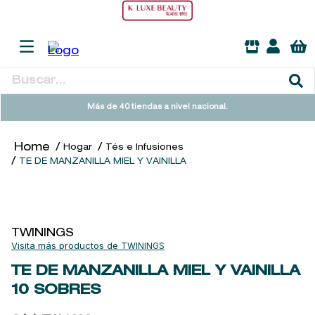
Buscar...
TÉRMINOS MÁS BUSCADOS
Más de 40 tiendas a nivel nacional.
1
.
sol ipanema
Hogar
Tés e Infusiones
2
.
heathcote
TE DE MANZANILLA MIEL Y VAINILLA
3
.
flowerbomb
4
.
woods of windsor
5
.
kool beauty serum
TWININGS
TWININGS
6
.
giftset
TE DE MANZANILLA MIEL Y VAINILLA
7
.
cleanance
10 SOBRES
8
.
ysl