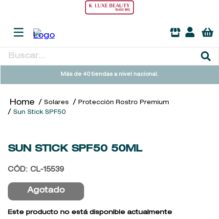
Buscar...
TÉRMINOS MÁS BUSCADOS
Más de 40 tiendas a nivel nacional.
1
.
heathcote
Solares
Protección Rostro Premium
2
.
sol ipanema
Sun Stick SPF50
3
.
cleanance
4
.
giftset
SUN STICK SPF50
50ML
5
.
flowerbomb
CÓD
:
CL-15539
6
.
woods of windsor
Agotado
7
.
kool beauty serum
8
.
ysl
Este producto no está disponible actualmente