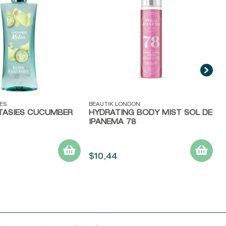
ida
Vista rápida
ES
BEAUTIK LONDON
TASIES CUCUMBER
HYDRATING BODY MIST SOL DE
IPANEMA 78
$
10
,
44