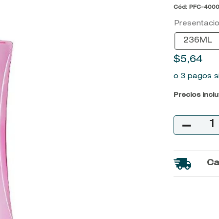
Cód
:
PFC-400
9
.
baylis
Presentaci
10
.
john frieda
236ML
$
5
,
64
o 3 pagos s
Precios incl
－
Ca