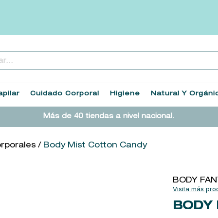
..
TÉRMINOS MÁS BUSCADOS
1
.
heathcote
pilar
Cuidado Corporal
Higiene
Natural Y Orgáni
2
.
sol ipanema
Más de 40 tiendas a nivel nacional.
3
.
cleanance
4
.
giftset
orporales
Body Mist Cotton Candy
5
.
ysl
6
.
woods of windsor
BODY FAN
7
.
kool beauty serum
BODY 
8
.
retrinal