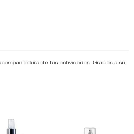
acompaña durante tus actividades. Gracias a su
V
R
B