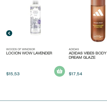
Vista rápida
Vista rápida
WOODS OF WINDSOR
ADIDAS
LOCIÓN WOW LAVENDER
ADIDAS VIBES BODY
DREAM GLAZE
$
15
,
53
$
17
,
54