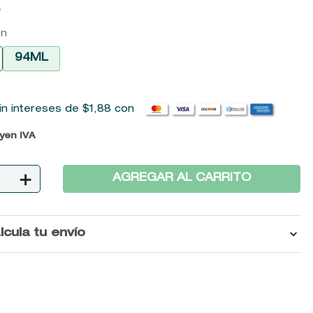
0
on
94ML
in intereses de
$
1
,
88
con
uyen IVA
＋
AGREGAR AL CARRITO
lcula tu envío