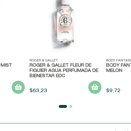
Vista rápida
Vista ráp
ROGER & GALLET
BODY FANTASI
 MIST
ROGER & GALLET FLEUR DE
BODY FAN
FIGUIER AGUA PERFUMADA DE
MELON
BIENESTAR EDC
$
63
,
23
$
9
,
72