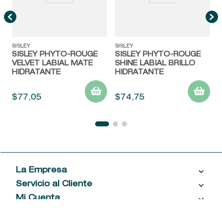
SISLEY
SISLEY
SISLEY PHYTO-ROUGE
SISLEY PHYTO-ROUGE
VELVET LABIAL MATE
SHINE LABIAL BRILLO
HIDRATANTE
HIDRATANTE
$
77
,
05
$
74
,
75
La Empresa
Servicio al Cliente
Acerca de las Fragancias
Ventas al por mayor
Mi Cuenta
Contáctanos
Política de privacidad
Centro de ayuda
Mis compras
¡Suscribite a nuestro newsletter!
Política de entrega