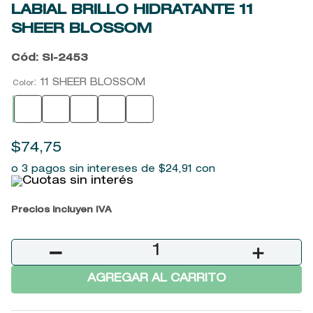
LABIAL BRILLO HIDRATANTE
11
9
.
baylis
SHEER BLOSSOM
10
.
john frieda
Cód
:
SI-2453
:
11 SHEER BLOSSOM
Color
$
74
,
75
o 3 pagos sin intereses de
$
24
,
91
con
Precios incluyen IVA
－
＋
AGREGAR AL CARRITO