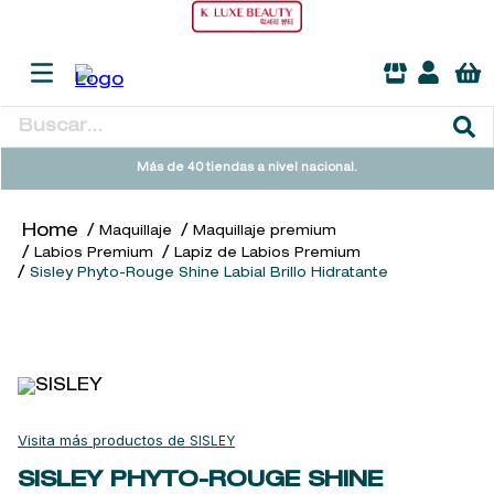
Buscar...
TÉRMINOS MÁS BUSCADOS
Más de 40 tiendas a nivel nacional.
1
.
heathcote
Maquillaje
Maquillaje premium
2
.
sol ipanema
Labios Premium
Lapiz de Labios Premium
Sisley Phyto-Rouge Shine Labial Brillo Hidratante
3
.
cleanance
4
.
giftset
5
.
ysl
6
.
woods of windsor
7
.
kool beauty serum
SISLEY
8
.
retrinal
SISLEY PHYTO-ROUGE SHINE