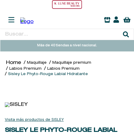
Buscar...
TÉRMINOS MÁS BUSCADOS
Más de 40 tiendas a nivel nacional.
1
.
heathcote
Maquillaje
Maquillaje premium
2
.
sol ipanema
Labios Premium
Labios Premium
Sisley Le Phyto-Rouge Labial Hidratante
3
.
cleanance
4
.
giftset
5
.
flowerbomb
6
.
woods of windsor
7
.
kool beauty serum
SISLEY
8
.
ysl
SISLEY LE PHYTO-ROUGE LABIAL