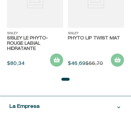
SISLEY
SISLEY
SISLEY LE PHYTO-
PHYTO LIP TWIST MAT
ROUGE LABIAL
HIDRATANTE
$
80
,
34
$
46
,
69
$
66
,
70
La Empresa
Servicio al Cliente
Acerca de las Fragancias
Ventas al por mayor
Mi Cuenta
Contáctanos
Política de privacidad
Centro de ayuda