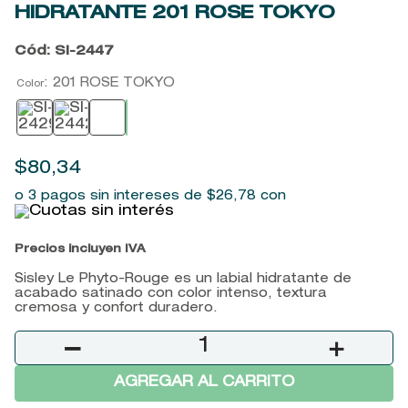
HIDRATANTE
201 ROSE TOKYO
9
.
baylis
10
.
john frieda
Cód
:
SI-2447
:
201 ROSE TOKYO
Color
$
80
,
34
o 3 pagos sin intereses de
$
26
,
78
con
Precios incluyen IVA
Sisley Le Phyto-Rouge es un labial hidratante de
acabado satinado con color intenso, textura
cremosa y confort duradero.
－
＋
AGREGAR AL CARRITO