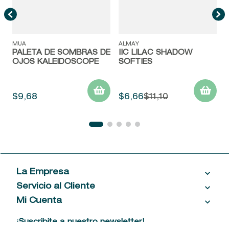
MUA
ALMAY
PALETA DE SOMBRAS DE
IIC LILAC SHADOW
OJOS KALEIDOSCOPE
SOFTIES
$
9
,
68
$
6
,
66
$
11
,
10
La Empresa
Servicio al Cliente
Acerca de las Fragancias
Ventas al por mayor
Mi Cuenta
Contáctanos
Política de privacidad
Centro de ayuda
Mis compras
¡Suscribite a nuestro newsletter!
Política de entrega
Términos y condiciones
Mis datos personales