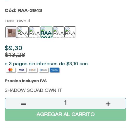
9
.
kool beauty serum
Cód
:
RAA-3943
10
.
john frieda
:
own it
Color
$
9
,
30
$
13
,
28
o 3 pagos sin intereses de
$
3
,
10
con
Precios incluyen IVA
SHADOW SQUAD OWN IT
－
＋
AGREGAR AL CARRITO