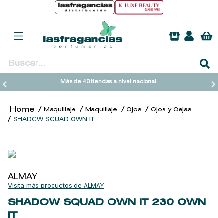
Buscar...
TÉRMINOS MÁS BUSCADOS
Más de 40 tiendas a nivel nacional.
1
.
heathcote
Maquillaje
Maquillaje
Ojos
Ojos y Cejas
2
.
cleanance
SHADOW SQUAD OWN IT
3
.
sol ipanema
4
.
giftset
5
.
ysl
ALMAY
6
.
retrinal
ALMAY
7
.
woods of windsor
SHADOW SQUAD OWN IT
230 OWN
IT
8
.
baylis