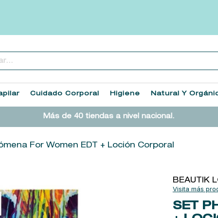
..
TÉRMINOS MÁS BUSCADOS
1
.
heathcote
pilar
Cuidado Corporal
Higiene
Natural Y Orgáni
2
.
sol ipanema
Más de 40 tiendas a nivel nacional.
3
.
cleanance
4
.
giftset
ómena For Women EDT + Loción Corporal
5
.
ysl
6
.
woods of windsor
BEAUTIK 
7
.
kool beauty serum
SET P
8
.
retrinal