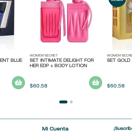
Vista rápida
Vista ráp
WOMEN'SECRET
WOMEN'SECR
ENT BLUE
SET INTIMATE DELIGHT FOR
SET GOLD
HER EDP + BODY LOTION
$
60
,
58
$
60
,
58
¡Suscríb
e
Mi Cuenta