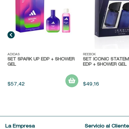
Vista rápida
Vista rápida
ADIDAS
REEBOK
SET SPARK UP EDP + SHOWER
SET ICONIC STATEM
GEL
EDP + SHOWER GEL
$
57
,
42
$
49
,
16
La Empresa
Servicio al Client