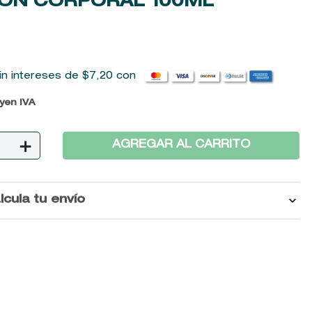
IÓN CORPORAL
100ML
in intereses de
$
7
,
20
con
uyen IVA
＋
AGREGAR AL CARRITO
lcula tu envío