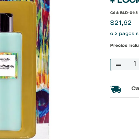
+ LOC
9
.
baylis
Cód
:
BLD-0113
10
.
john frieda
$
21
,
62
o 3 pagos s
Precios incl
－
Ca