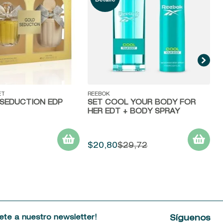
ida
Vista rápida
ET
REEBOK
 SEDUCTION EDP
SET COOL YOUR BODY FOR
HER EDT + BODY SPRAY
$
20
,
80
$
29
,
72
ete a nuestro newsletter!
Síguenos