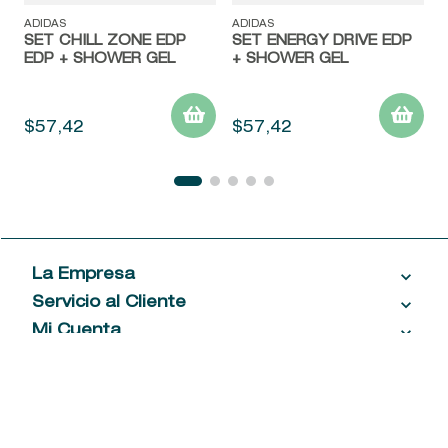
ADIDAS
ADIDAS
SET CHILL ZONE EDP
SET ENERGY DRIVE EDP
EDP + SHOWER GEL
+ SHOWER GEL
$
57
,
42
$
57
,
42
La Empresa
Servicio al Cliente
Acerca de las Fragancias
Ventas al por mayor
Mi Cuenta
Contáctanos
Política de privacidad
Centro de ayuda
Mis compras
¡Suscribite a nuestro newsletter!
Política de entrega
Términos y condiciones
Mis datos personales
Tiendas
Comprobantes electrónicos