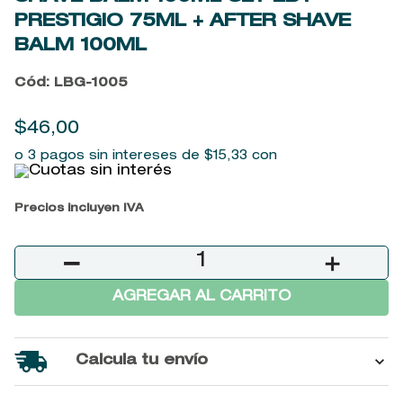
9
.
baylis
PRESTIGIO 75ML + AFTER SHAVE
BALM 100ML
10
.
john frieda
Cód
:
LBG-1005
$
46
,
00
o 3 pagos sin intereses de
$
15
,
33
con
Precios incluyen IVA
－
＋
AGREGAR AL CARRITO
Calcula tu envío