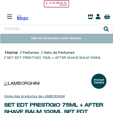
Buscar...
TÉRMINOS MÁS BUSCADOS
Más de 40 tiendas a nivel nacional.
1
.
heathcote
Perfumes
Sets de Perfumes
2
.
sol ipanema
SET EDT PRESTIGIO 75ML + AFTER SHAVE BALM 100ML
3
.
cleanance
4
.
giftset
5
.
ysl
6
.
woods of windsor
LAMBORGHINI
7
.
kool beauty serum
SET EDT PRESTIGIO 75ML + AFTER
8
.
retrinal
SHAVE BALM 100ML
SET EDT