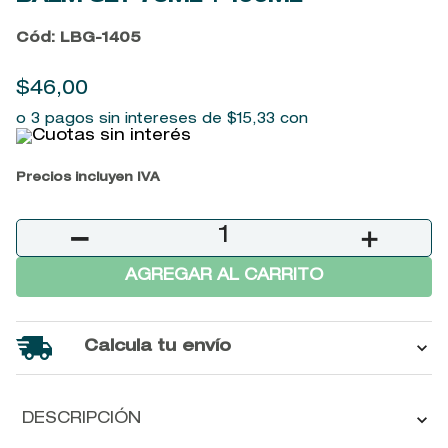
9
.
baylis
Cód
:
LBG-1405
10
.
john frieda
$
46
,
00
o 3 pagos sin intereses de
$
15
,
33
con
Precios incluyen IVA
－
＋
AGREGAR AL CARRITO
Calcula tu envío
DESCRIPCIÓN