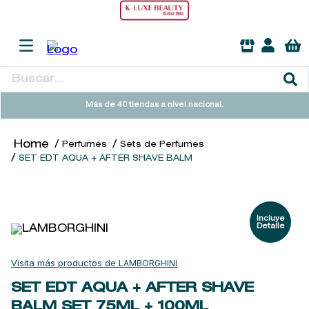
Buscar...
TÉRMINOS MÁS BUSCADOS
Más de 40 tiendas a nivel nacional.
1
.
heathcote
Perfumes
Sets de Perfumes
2
.
sol ipanema
SET EDT AQUA + AFTER SHAVE BALM
3
.
cleanance
4
.
giftset
5
.
flowerbomb
6
.
woods of windsor
LAMBORGHINI
7
.
kool beauty serum
SET EDT AQUA + AFTER SHAVE
8
.
ysl
BALM
SET 75ML + 100ML