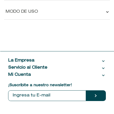
MODO DE USO
La Empresa
Servicio al Cliente
Acerca de las Fragancias
Ventas al por mayor
Mi Cuenta
Contáctanos
Política de privacidad
Centro de ayuda
Mis compras
¡Suscribite a nuestro newsletter!
Política de entrega
Términos y condiciones
Mis datos personales
Tiendas
Comprobantes electrónicos