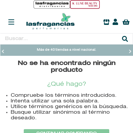
Buscar...
TÉRMINOS MÁS BUSCADOS
Más de 40 tiendas a nivel nacional.
1
.
heathcote
No se ha encontrado ningún
2
.
sol ipanema
producto
3
.
cleanance
¿Qué hago?
4
.
giftset
Compruebe los términos introducidos.
5
.
ysl
Intenta utilizar una sola palabra.
6
.
woods of windsor
Utilice términos genéricos en la búsqueda.
Busque utilizar sinónimos al término
7
.
kool beauty serum
deseado.
8
.
retrinal