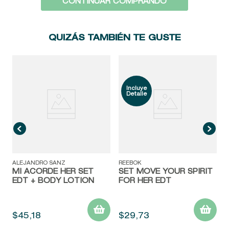
CONTINUAR COMPRANDO
9
.
baylis
10
.
john frieda
QUIZÁS TAMBIÉN TE GUSTE
ALEJANDRO SANZ
REEBOK
MI ACORDE HER SET
SET MOVE YOUR SPIRIT
EDT + BODY LOTION
FOR HER EDT
$
45
,
18
$
29
,
73