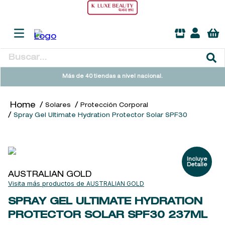
Buscar...
TÉRMINOS MÁS BUSCADOS
Más de 40 tiendas a nivel nacional.
1
.
sol ipanema
Solares
Protección Corporal
2
.
heathcote
Spray Gel Ultimate Hydration Protector Solar SPF30
3
.
flowerbomb
4
.
woods of windsor
5
.
kool beauty serum
AUSTRALIAN GOLD
6
.
giftset
AUSTRALIAN GOLD
7
.
cleanance
SPRAY GEL ULTIMATE HYDRATION
PROTECTOR SOLAR SPF30
237ML
8
.
ysl