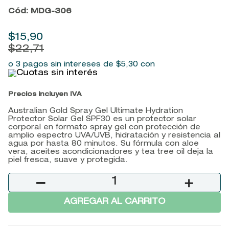
9
.
john frieda
Cód
:
MDG-306
10
.
baylis
$
15
,
90
$
22
,
71
o 3 pagos sin intereses de
$
5
,
30
con
Precios incluyen IVA
Australian Gold Spray Gel Ultimate Hydration
Protector Solar Gel SPF30 es un protector solar
corporal en formato spray gel con protección de
amplio espectro UVA/UVB, hidratación y resistencia al
agua por hasta 80 minutos. Su fórmula con aloe
vera, aceites acondicionadores y tea tree oil deja la
piel fresca, suave y protegida.
－
＋
AGREGAR AL CARRITO