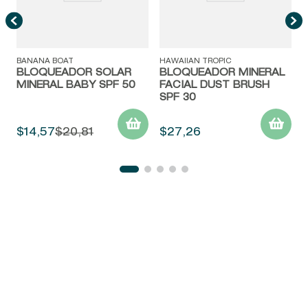
BANANA BOAT
HAWAIIAN TROPIC
BLOQUEADOR SOLAR
BLOQUEADOR MINERAL
MINERAL BABY SPF 50
FACIAL DUST BRUSH
SPF 30
$
14
,
57
$
20
,
81
$
27
,
26
La Empresa
Servicio al Cliente
Acerca de las Fragancias
Ventas al por mayor
Mi Cuenta
Contáctanos
Política de privacidad
Centro de ayuda
Mis compras
¡Suscribite a nuestro newsletter!
Política de entrega
Términos y condiciones