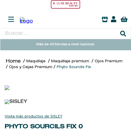
Buscar...
TÉRMINOS MÁS BUSCADOS
Más de 40 tiendas a nivel nacional.
1
.
heathcote
Maquillaje
Maquillaje premium
Ojos Premium
2
.
sol ipanema
Ojos y Cejas Premium
Phyto Sourcils Fix
3
.
cleanance
4
.
giftset
5
.
woods of windsor
6
.
ysl
7
.
kool beauty serum
SISLEY
8
.
retrinal
PHYTO SOURCILS FIX
0