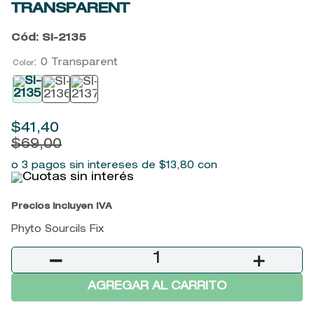
TRANSPARENT
9
.
baylis
10
.
john frieda
Cód
:
SI-2135
:
0 Transparent
Color
$
41
,
40
$
69
,
00
o 3 pagos sin intereses de
$
13
,
80
con
Precios incluyen IVA
Phyto Sourcils Fix
－
＋
AGREGAR AL CARRITO