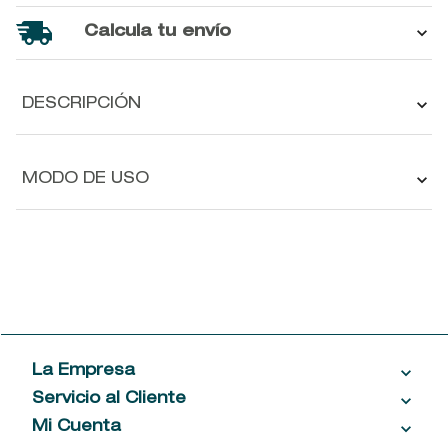
Calcula tu envío
DESCRIPCIÓN
MODO DE USO
La Empresa
Servicio al Cliente
Acerca de las Fragancias
Ventas al por mayor
Mi Cuenta
Contáctanos