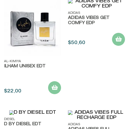
9
.
baylis
ADIDAS
ADIDAS VIBES GET
10
.
john frieda
COMFY EDP
$
50
,
60
AL-KIMIYA
ILHAM UNISEX EDT
$
22
,
00
DIESEL
D BY DIESEL EDT
ADIDAS