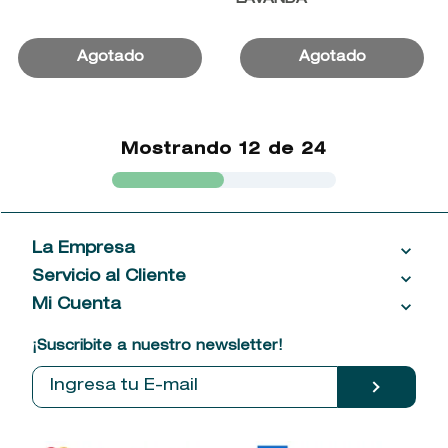
Mostrando
12 de 24
La Empresa
Servicio al Cliente
Acerca de las Fragancias
Ventas al por mayor
Mi Cuenta
Contáctanos
Política de privacidad
Centro de ayuda
Mis compras
¡Suscribite a nuestro newsletter!
Política de entrega
Términos y condiciones
Mis datos personales
Tiendas
Comprobantes electrónicos