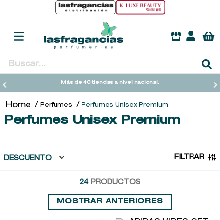
Buscar...
TÉRMINOS MÁS BUSCADOS
Más de 40 tiendas a nivel nacional.
1
.
heathcote
Perfumes
Perfumes Unisex Premium
2
.
sol ipanema
Perfumes Unisex Premium
3
.
cleanance
4
.
giftset
FILTRAR
DESCUENTO
5
.
flowerbomb
24
PRODUCTOS
6
.
woods of windsor
7
.
kool beauty serum
MOSTRAR ANTERIORES
8
.
ysl