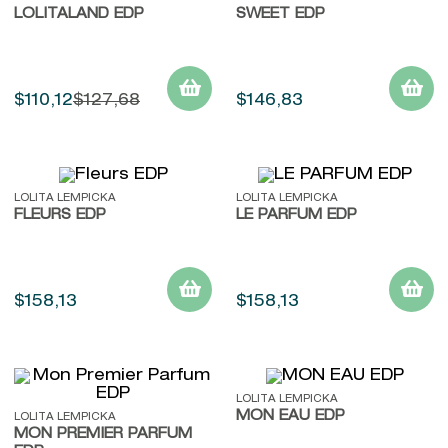
LOLITALAND EDP
9
.
john frieda
SWEET EDP
10
.
baylis
$
110
,
12
$
127
,
68
$
146
,
83
LOLITA LEMPICKA
LOLITA LEMPICKA
FLEURS EDP
LE PARFUM EDP
$
158
,
13
$
158
,
13
LOLITA LEMPICKA
MON EAU EDP
LOLITA LEMPICKA
MON PREMIER PARFUM