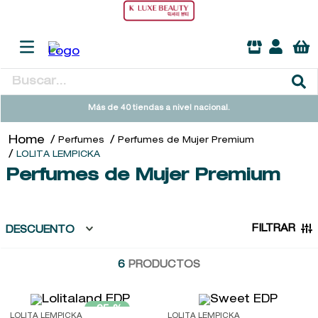
Buscar...
TÉRMINOS MÁS BUSCADOS
Más de 40 tiendas a nivel nacional.
1
.
heathcote
Perfumes
Perfumes de Mujer Premium
2
.
sol ipanema
LOLITA LEMPICKA
Perfumes de Mujer Premium
3
.
flowerbomb
4
.
cleanance
5
.
giftset
FILTRAR
DESCUENTO
6
.
woods of windsor
6
PRODUCTOS
7
.
kool beauty serum
8
.
ysl
-
25 %
LOLITA LEMPICKA
LOLITA LEMPICKA