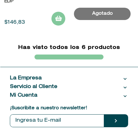
EDP
$
146
,
83
Has visto todos los
6
productos
La Empresa
Servicio al Cliente
Acerca de las Fragancias
Ventas al por mayor
Mi Cuenta
Contáctanos
Política de privacidad
Centro de ayuda
Mis compras
¡Suscribite a nuestro newsletter!
Política de entrega
Términos y condiciones
Mis datos personales
Tiendas
Comprobantes electrónicos