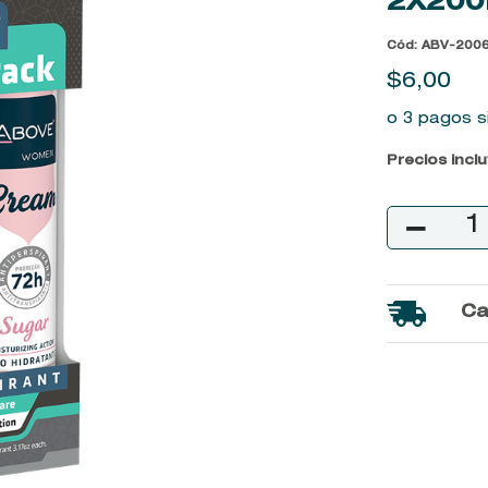
2X20
9
.
baylis
Cód
:
ABV-200
10
.
john frieda
$
6
,
00
o 3 pagos s
Precios incl
－
Ca