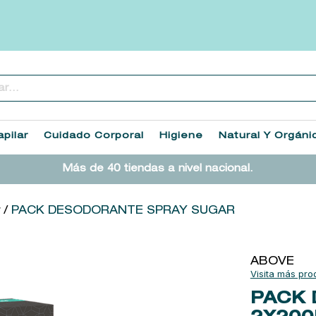
..
TÉRMINOS MÁS BUSCADOS
1
.
heathcote
pilar
Cuidado Corporal
Higiene
Natural Y Orgáni
2
.
sol ipanema
Más de 40 tiendas a nivel nacional.
3
.
cleanance
4
.
giftset
r
PACK DESODORANTE SPRAY SUGAR
5
.
woods of windsor
6
.
ysl
ABOVE
7
.
kool beauty serum
PACK 
8
.
retrinal