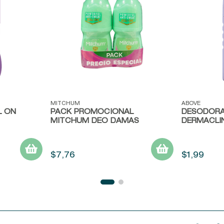
Vista rápida
Vista ráp
MITCHUM
ABOVE
L ON
PACK PROMOCIONAL
DESODORA
MITCHUM DEO DAMAS
DERMACLI
$
7
,
76
$
1
,
99