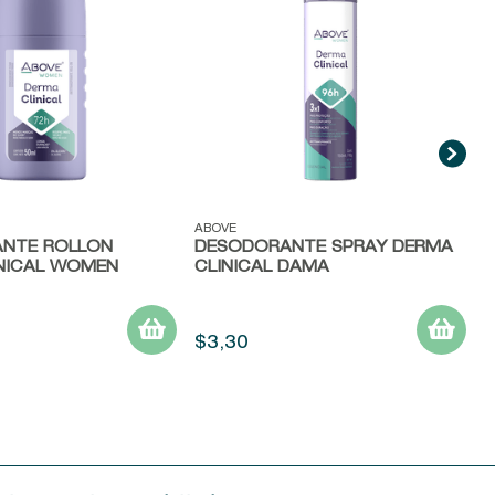
C
ida
Vista rápida
ABOVE
NTE ROLLON
DESODORANTE SPRAY DERMA
NICAL WOMEN
CLINICAL DAMA
$
3
,
30