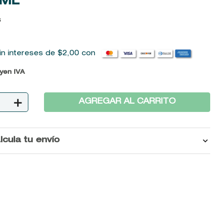
0ML
6
in intereses de
$
2
,
00
con
uyen IVA
＋
AGREGAR AL CARRITO
lcula tu envío