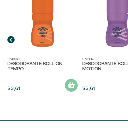
Vista rápida
Vista rápida
UMBRO
UMBRO
DESODORANTE ROLL ON
DESODORANTE ROL
TEMPO
MOTION
$
3
,
61
$
3
,
61