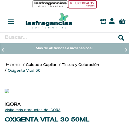
Buscar...
TÉRMINOS MÁS BUSCADOS
Más de 40 tiendas a nivel nacional.
1
.
heathcote
Cuidado Capilar
Tintes y Coloración
2
.
sol ipanema
Oxigenta Vital 30
3
.
cleanance
4
.
giftset
5
.
ysl
IGORA
6
.
woods of windsor
IGORA
7
.
kool beauty serum
OXIGENTA VITAL 30
50ML
8
.
retrinal