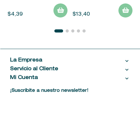
$
4
,
39
$
13
,
40
La Empresa
Servicio al Cliente
Acerca de las Fragancias
Ventas al por mayor
Mi Cuenta
Contáctanos
Política de privacidad
Centro de ayuda
Mis compras
¡Suscribite a nuestro newsletter!
Política de entrega
Términos y condiciones
Mis datos personales
Tiendas
Comprobantes electrónicos