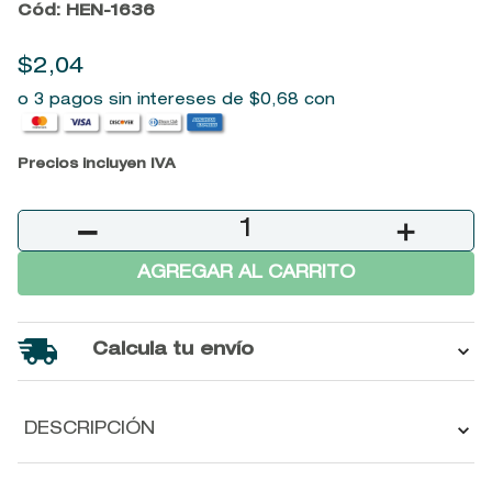
Cód
:
HEN-1636
9
.
baylis
$
2
,
04
10
.
john frieda
o 3 pagos sin intereses de
$
0
,
68
con
Precios incluyen IVA
－
＋
AGREGAR AL CARRITO
Calcula tu envío
DESCRIPCIÓN