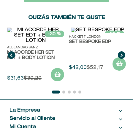
9
.
baylis
10
.
john frieda
QUIZÁS TAMBIÉN TE GUSTE
ALEJANDRO SANZ
HACKETT LONDON
MI ACORDE HER SET
SET BESPOKE EDP
EDT + BODY LOTION
$
31
,
63
$
39
,
29
$
42
,
00
$
52
,
17