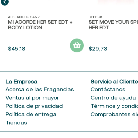
Vista rápida
Vista rápida
ALEJANDRO SANZ
REEBOK
MI ACORDE HER SET EDT +
SET MOVE YOUR SPI
BODY LOTION
HER EDT
$
45
,
18
$
29
,
73
La Empresa
Servicio al Client
Acerca de las Fragancias
Contáctanos
Ventas al por mayor
Centro de ayuda
Política de privacidad
Términos y condi
Política de entrega
Comprobantes el
Tiendas