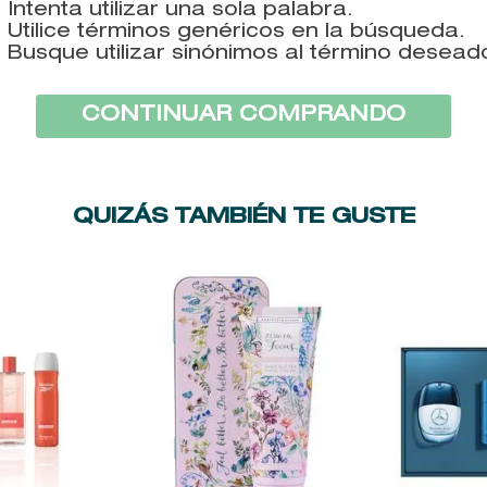
Intenta utilizar una sola palabra.
9
.
baylis
Utilice términos genéricos en la búsqueda.
Busque utilizar sinónimos al término desead
10
.
john frieda
CONTINUAR COMPRANDO
QUIZÁS TAMBIÉN TE GUSTE