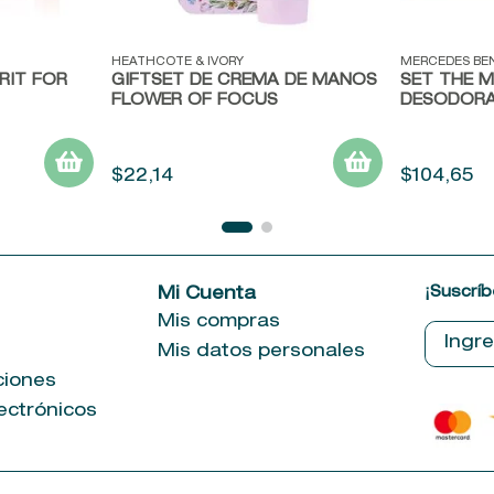
Vista rápida
Vista ráp
HEATHCOTE & IVORY
MERCEDES BE
RIT FOR
GIFTSET DE CREMA DE MANOS
SET THE M
FLOWER OF FOCUS
DESODOR
$
22
,
14
$
104
,
65
¡Suscríb
e
Mi Cuenta
Mis compras
Mis datos personales
ciones
ectrónicos