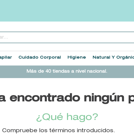
..
TÉRMINOS MÁS BUSCADOS
1
.
heathcote
pilar
Cuidado Corporal
Higiene
Natural Y Orgáni
2
.
sol ipanema
Más de 40 tiendas a nivel nacional.
3
.
cleanance
4
.
giftset
a encontrado ningún 
5
.
ysl
6
.
woods of windsor
¿Qué hago?
7
.
kool beauty serum
Compruebe los términos introducidos.
8
.
retrinal