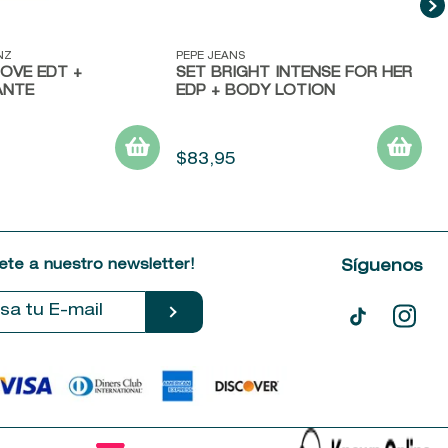
ida
Vista rápida
NZ
PEPE JEANS
OVE EDT +
SET BRIGHT INTENSE FOR HER
ANTE
EDP + BODY LOTION
$
83
,
95
ete a nuestro newsletter!
Síguenos