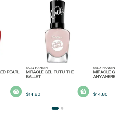
Vista rápida
Vista ráp
SALLY HANSEN
SALLY HANSEN
RED PEARL
MIRACLE GEL TUTU THE
MIRACLE 
BALLET
ANYWHER
$
14
,
80
$
14
,
80