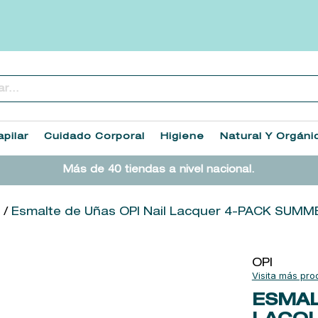
..
TÉRMINOS MÁS BUSCADOS
1
.
heathcote
pilar
Cuidado Corporal
Higiene
Natural Y Orgáni
2
.
sol ipanema
Más de 40 tiendas a nivel nacional.
3
.
cleanance
4
.
giftset
s
Esmalte de Uñas OPI Nail Lacquer 4-PACK SUM
5
.
ysl
6
.
woods of windsor
OPI
7
.
kool beauty serum
ESMAL
8
.
retrinal