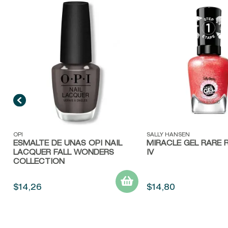
Vista rápida
Vista rápida
OPI
SALLY HANSEN
ESMALTE DE UÑAS OPI NAIL
MIRACLE GEL RARE 
LACQUER FALL WONDERS
IV
COLLECTION
$
14
,
26
$
14
,
80