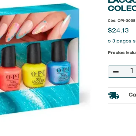
LACQU
9
.
baylis
COLE
10
.
john frieda
Cód
:
OPI-3038
$
24
,
13
o 3 pagos s
Precios incl
－
Ca