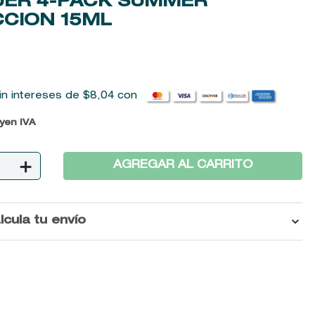
ER 4-PACK SUMMER
CCION
15ML
in intereses de
$
8
,
04
con
uyen IVA
＋
AGREGAR AL CARRITO
lcula tu envío