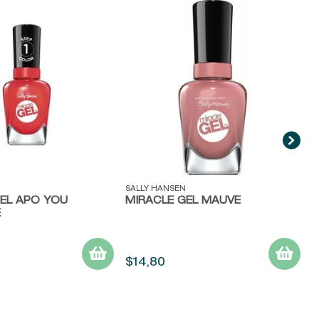
V
S
P
ida
Vista rápida
SALLY HANSEN
GEL APO YOU
MIRACLE GEL MAUVE
E
$
14
,
80