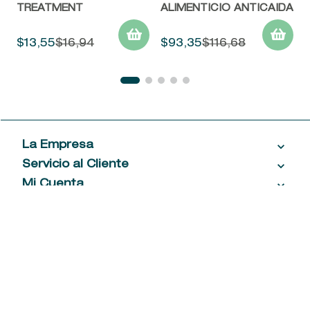
TREATMENT
ALIMENTICIO ANTICAIDA
$
13
,
55
$
16
,
94
$
93
,
35
$
116
,
68
La Empresa
Servicio al Cliente
Acerca de las Fragancias
Ventas al por mayor
Mi Cuenta
Contáctanos
Política de privacidad
Centro de ayuda
Mis compras
¡Suscribite a nuestro newsletter!
Política de entrega
Términos y condiciones
Mis datos personales
Tiendas
Comprobantes electrónicos