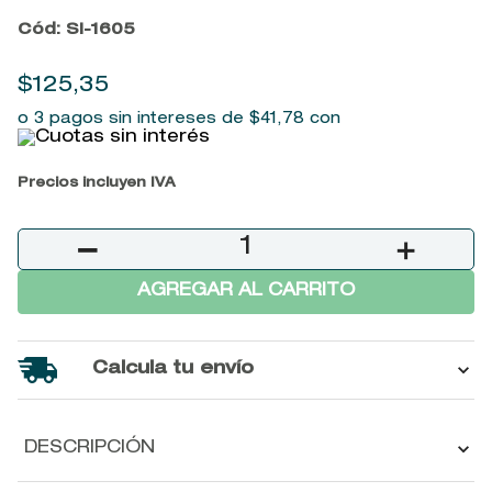
9
.
baylis
Cód
:
SI-1605
10
.
john frieda
$
125
,
35
o 3 pagos sin intereses de
$
41
,
78
con
Precios incluyen IVA
－
＋
AGREGAR AL CARRITO
Calcula tu envío
DESCRIPCIÓN