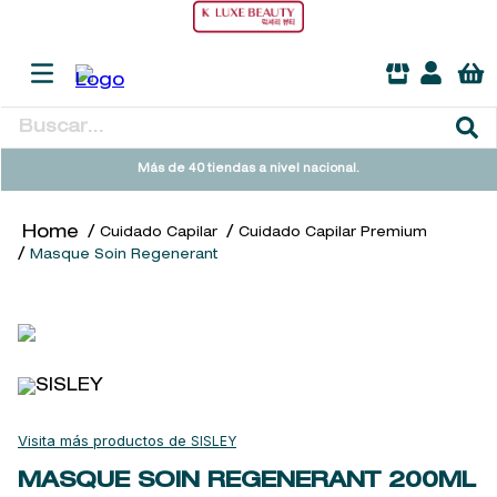
Buscar...
TÉRMINOS MÁS BUSCADOS
Más de 40 tiendas a nivel nacional.
1
.
heathcote
Cuidado Capilar
Cuidado Capilar Premium
2
.
sol ipanema
Masque Soin Regenerant
3
.
cleanance
4
.
giftset
5
.
ysl
6
.
woods of windsor
7
.
kool beauty serum
SISLEY
8
.
retrinal
MASQUE SOIN REGENERANT
200ML