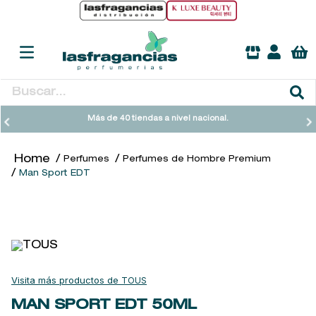
Buscar...
TÉRMINOS MÁS BUSCADOS
Más de 40 tiendas a nivel nacional.
1
.
heathcote
Perfumes
Perfumes de Hombre Premium
2
.
sol ipanema
Man Sport EDT
3
.
cleanance
4
.
giftset
5
.
flowerbomb
6
.
woods of windsor
TOUS
7
.
kool beauty serum
MAN SPORT EDT
50ML
8
.
ysl