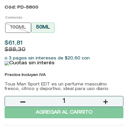
Cód
:
PD-5800
9
.
baylis
Contenido
10
.
john frieda
100ML
50ML
$
61
,
81
$
88
,
30
o 3 pagos sin intereses de
$
20
,
60
con
Precios incluyen IVA
Tous Man Sport EDT es un perfume masculino
fresco, cítrico y deportivo, ideal para uso diario.
－
＋
AGREGAR AL CARRITO