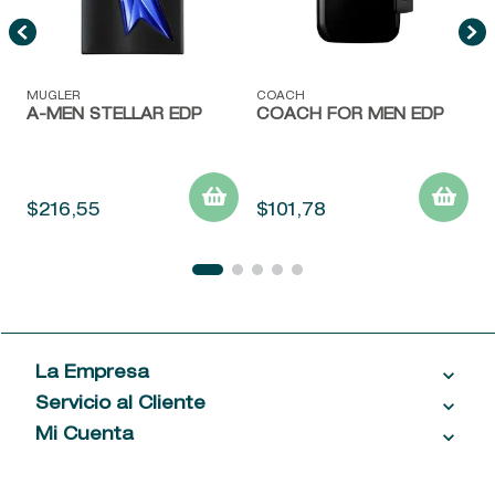
MUGLER
COACH
A-MEN STELLAR EDP
COACH FOR MEN EDP
$
216
,
55
$
101
,
78
La Empresa
Servicio al Cliente
Acerca de las Fragancias
Ventas al por mayor
Mi Cuenta
Contáctanos
Política de privacidad
Centro de ayuda
Mis compras
¡Suscribite a nuestro newsletter!
Política de entrega
Términos y condiciones
Mis datos personales