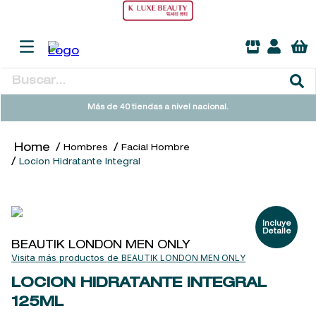
Buscar...
TÉRMINOS MÁS BUSCADOS
Más de 40 tiendas a nivel nacional.
1
.
heathcote
Hombres
Facial Hombre
2
.
sol ipanema
Locion Hidratante Integral
3
.
cleanance
4
.
giftset
5
.
woods of windsor
BEAUTIK LONDON MEN ONLY
6
.
ysl
BEAUTIK LONDON MEN ONLY
7
.
kool beauty serum
LOCION HIDRATANTE INTEGRAL
125ML
8
.
retrinal