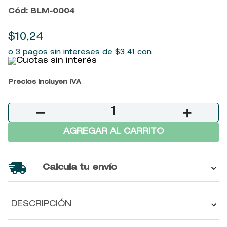
9
.
baylis
Cód
:
BLM-0004
10
.
john frieda
$
10
,
24
o 3 pagos sin intereses de
$
3
,
41
con
Precios incluyen IVA
－
＋
AGREGAR AL CARRITO
Calcula tu envío
DESCRIPCIÓN