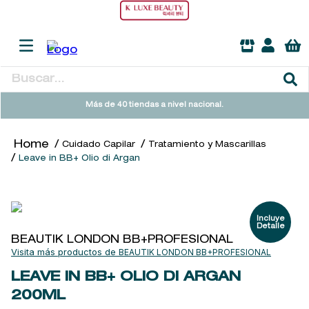
Buscar...
TÉRMINOS MÁS BUSCADOS
Más de 40 tiendas a nivel nacional.
1
.
heathcote
Cuidado Capilar
Tratamiento y Mascarillas
2
.
sol ipanema
Leave in BB+ Olio di Argan
3
.
flowerbomb
4
.
cleanance
5
.
giftset
BEAUTIK LONDON BB+PROFESIONAL
6
.
woods of windsor
BEAUTIK LONDON BB+PROFESIONAL
7
.
kool beauty serum
LEAVE IN BB+ OLIO DI ARGAN
200ML
8
.
ysl