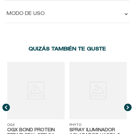
MODO DE USO
QUIZÁS TAMBIÉN TE GUSTE
P
OGX
PHYTO
OGX BOND PROTEIN
SPRAY ILUMINADOR