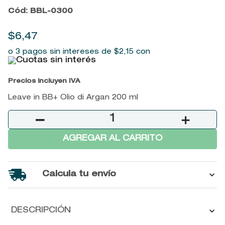
9
.
john frieda
Cód
:
BBL-0300
10
.
baylis
$
6
,
47
o 3 pagos sin intereses de
$
2
,
15
con
Precios incluyen IVA
Leave in BB+ Olio di Argan 200 ml
－
＋
AGREGAR AL CARRITO
Calcula tu envío
DESCRIPCIÓN